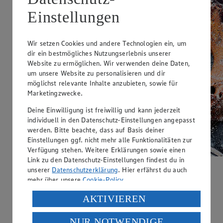
Einstellungen
Wir setzen Cookies und andere Technologien ein, um
dir ein bestmögliches Nutzungserlebnis unserer
Website zu ermöglichen. Wir verwenden deine Daten,
um unsere Website zu personalisieren und dir
möglichst relevante Inhalte anzubieten, sowie für
Marketingzwecke.
Deine Einwilligung ist freiwillig und kann jederzeit
individuell in den Datenschutz-Einstellungen angepasst
werden. Bitte beachte, dass auf Basis deiner
Einstellungen ggf. nicht mehr alle Funktionalitäten zur
Verfügung stehen. Weitere Erklärungen sowie einen
Link zu den Datenschutz-Einstellungen findest du in
unserer
Datenschutzerklärung
. Hier erfährst du auch
Mandelmehl-Gugelhupf
mehr über unsere
Cookie-Policy
.
Zubereitungsdauer
Verarbeitung deiner personenbezogenen Daten in den
AKTIVIEREN
USA durch Facebook und YouTube:
45 min.
NUR NOTWENDIGE