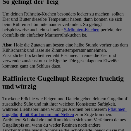
So gelingt der Teig
Um deinen Rührteig-Kuchen besonders locker zu machen, sollten
Eier und Butter dieselbe Temperatur haben, dann können sie sich
beim Rühren schön miteinander verbinden. So gelingt
beispielsweise auch ein schneller
5-Minuten-Kuchen
perfekt, der
ebenfalls ein einfacher Marmorrührkuchen ist.
Also:
Hole die Zutaten am besten eine halbe Stunde vorher aus dem
Kühlschrank und lasse sie Zimmertemperatur annehmen.
Zusätzliche Lockerheit verleiht Eischnee. Trenne die Eier und
verwende zunächst nur die Eigelbe. Die geschlagenen Eiweiße
kommen ganz am Schluss dazu.
Raffinierte Gugelhupf-Rezepte: fruchtig
und würzig
Trockene Früchte wie Feigen und Datteln geben deinem Gugelhupf
zusätzliche Süße und mit ihrer weichen Konsistenz Saftigkeit,
während Liebhaber:innen würziger Aromen bei unserem
Pflaumen-
Gugelhupf mit Kardamom und Nelken
zum Zuge kommen.
Zartbittere Schokolade und Rum bieten sich zum Verfeinern deines
Gugelhupfs an, wenn du weder Rosinen noch andere
Trockenfrüchte magst. Schmelze die Schokolade, bevor du sie mit