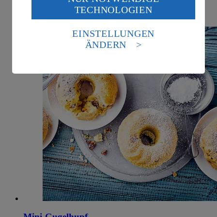
Wenn du auf „Aktivieren“ klickst, willigst du im Sinne
Ernährungsweise
TECHNOLOGIEN
des Art. 49 Abs. 1 Satz 1 lit. a) DSGVO ein, dass deine
Vegetarisch
Daten in den USA verarbeitet werden. Der EuGH sieht
die USA als Land mit einem nach europäischen
EINSTELLUNGEN
Standards nicht angemessenen Datenschutzniveau an.
ÄNDERN
Es besteht das Risiko eines Zugriffs durch US-
amerikanische Behörden.
Informationen zum Herausgeber der Seite findest du
im
Impressum
Mini-Gugelhupf