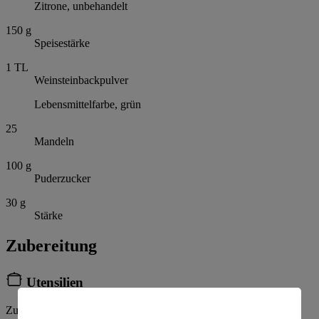
Zitrone, unbehandelt
150
g
Speisestärke
1
TL
Weinsteinbackpulver
Lebensmittelfarbe, grün
25
Mandeln
100
g
Puderzucker
30
g
Stärke
Zubereitung
Utensilien
Zuckerthermometer