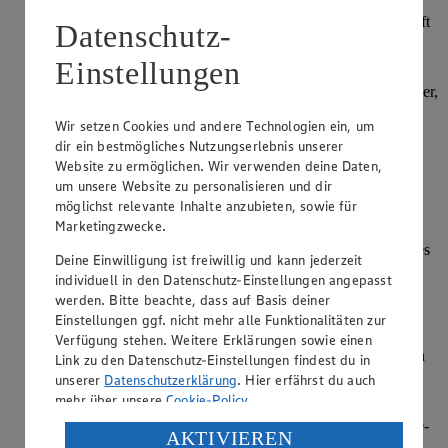
Für das Lokum den Zucker mit 380 ml Wasser und dem Saft
Datenschutz-
sowie dem Abrieb der Zitrone aufkochen. Den Sirup unter
Zuhilfenahme des Zuckerthermometers auf 115° erhitzen.
Einstellungen
Währenddessen in einem weiteren Topf 500 ml kaltes Wasser,
die Speisestärke sowie das Backpulver unter ständigem
Wir setzen Cookies und andere Technologien ein, um
Rühren aufkochen. Den Topf vom Herd nehmen und den
dir ein bestmögliches Nutzungserlebnis unserer
Zuckersirup mit einem Schneebesen einrühren. Die Masse
erneut aufkochen und bei geringer Hitze unter ständigem
Website zu ermöglichen. Wir verwenden deine Daten,
Rühren circa 20 Minuten köcheln lassen.
um unsere Website zu personalisieren und dir
möglichst relevante Inhalte anzubieten, sowie für
Optional die Lebensmittelfarbe einrühren.
Marketingzwecke.
Eine kleine Auflaufform mit Backpapier auslegen und dieses
Deine Einwilligung ist freiwillig und kann jederzeit
leicht mit Öl einpinseln. Die heiße Zuckermasse in die
individuell in den Datenschutz-Einstellungen angepasst
Auflaufform gießen und mit einem gekühlten Teigschaber
werden. Bitte beachte, dass auf Basis deiner
glatt streichen. In Abständen von einem cm mit Mandeln
Einstellungen ggf. nicht mehr alle Funktionalitäten zur
belegen.
Verfügung stehen. Weitere Erklärungen sowie einen
Die Masse für 2 bis 3 Stunden bei Raumtemperatur erkalten
Link zu den Datenschutz-Einstellungen findest du in
lassen.
unserer
Datenschutzerklärung
. Hier erfährst du auch
mehr über unsere
Cookie-Policy
.
Puderzucker und Stärke miteinander verrühren und
durchsieben. Eine Arbeitsfläche mit der Puderzucker-Stärke-
Verarbeitung deiner personenbezogenen Daten in den
AKTIVIEREN
Mischung einpudern und das Lokum darauf stürzen. Die