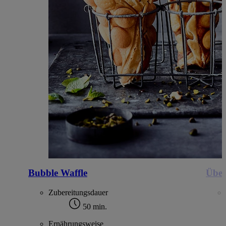
Bubble Waffle
Über
Zubereitungsdauer
50 min.
Ernährungsweise