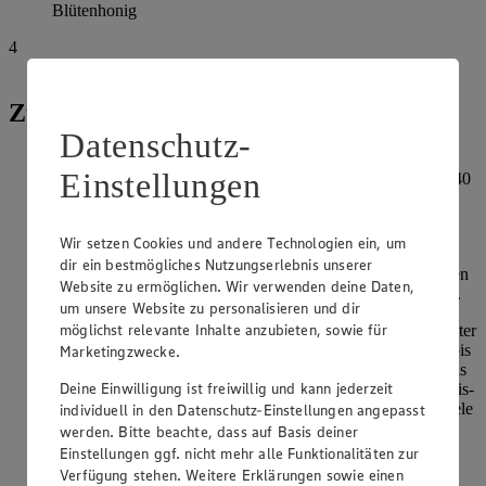
Blütenhonig
4
Eigelbe
Zubereitung
Datenschutz-
Für das Eis die Macadamia-Nüsse klein hacken und mit
Einstellungen
Puderzucker in einer beschichteten Pfanne karamelisieren. 40
g der karamelisierten Nüsse beiseite nehmen und auf einem
Bogen Backpapier verteilen, andrücken und fest werden
lassen.
Wir setzen Cookies und andere Technologien ein, um
dir ein bestmögliches Nutzungserlebnis unserer
Die restlichen Nüsse mit der Milch und der Sahne aufkochen
Website zu ermöglichen. Wir verwenden deine Daten,
und 10 Minuten leicht köcheln lassen. Im Mixer fein mixen.
um unsere Website zu personalisieren und dir
möglichst relevante Inhalte anzubieten, sowie für
Honig und Eigelbe cremig rühren. Die Macadamiamilch unter
die Eigelbmasse rühren, unter ständigem Rühren erhitzen, bis
Marketingzwecke.
die Creme anfängt dickflüssig zu werden, sie darf keinesfalls
Deine Einwilligung ist freiwillig und kann jederzeit
kochen. Auf Eiswasser abkühlen, gelegentlich umrühren. Eis-
Mischung in Becher füllen, leicht anfrieren und die Holzstiele
individuell in den Datenschutz-Einstellungen angepasst
in die Mitte stecken. Für mindestens 3 Stunden ins
werden. Bitte beachte, dass auf Basis deiner
Gefrierfach stellen.
Einstellungen ggf. nicht mehr alle Funktionalitäten zur
Verfügung stehen. Weitere Erklärungen sowie einen
Karamellisierte Nüsse klein hacken.