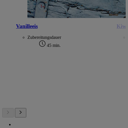
Vanilleeis
Kiwi
Zubereitungsdauer
45 min.