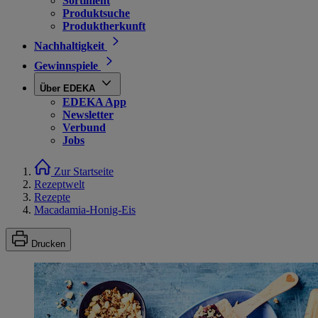
Sortiment
Produktsuche
Produktherkunft
Nachhaltigkeit
Gewinnspiele
Über EDEKA
EDEKA App
Newsletter
Verbund
Jobs
Zur Startseite
Rezeptwelt
Rezepte
Macadamia-Honig-Eis
Drucken