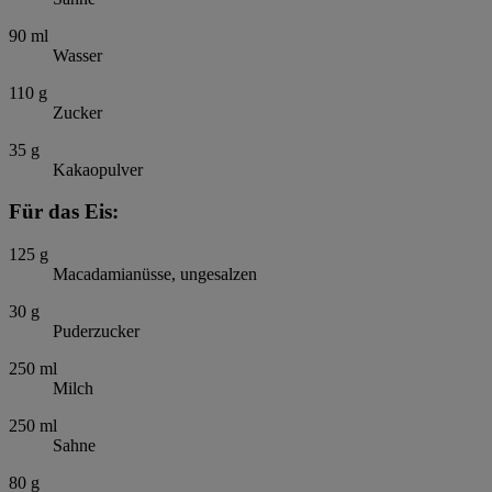
90
ml
Wasser
110
g
Zucker
35
g
Kakaopulver
Für das Eis:
125
g
Macadamianüsse, ungesalzen
30
g
Puderzucker
250
ml
Milch
250
ml
Sahne
80
g