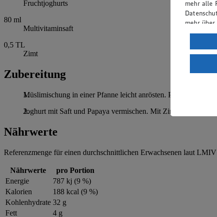
mehr alle 
Fruchtjoghurts
Datenschut
80
ml
mehr über
Multivitaminsaft
Verarbeit
0,5
TL
Zimt
Wenn du au
ein, dass 
Zubereitung
einem nach
Risiko ein
Müslimischung in einer Pfanne leicht anrösten. Papaya mit der
Informatio
Joghurt mit Saft und Papaya vermischen. Mit Zimt abschmecke
Nährwerte
Referenzmenge für einen durchschnittlichen Erwachsenen laut LMIV 
Nährwerte
pro Portion
Energie
787 kj (9 %)
Kalorien
188 kcal (9 %)
Kohlenhydrate
32 g
Fett
4 g