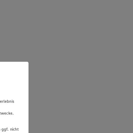
erlebnis
u
gzwecke.
 ggf. nicht