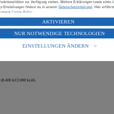
Funktionalitäten zur Verfügung stehen. Weitere Erklärungen sowie einen L
z-Einstellungen findest du in unserer
Datenschutzerklärung
. Hier erfährs
 unsere
Cookie-Policy
.
ung deiner personenbezogenen Daten in den USA durch Facebook und Yo
AKTIVIEREN
f „Aktivieren“ klickst, willigst du im Sinne des Art. 49 Abs. 1 Satz 1 lit
NUR NOTWENDIGE TECHNOLOGIEN
deine Daten in den USA verarbeitet werden. Der EuGH sieht die USA als 
 europäischen Standards nicht angemessenen Datenschutzniveau an. Es b
es Zugriffs durch US-amerikanische Behörden.
EINSTELLUNGEN ÄNDERN
 Gabel zerdrücken.
nen zum Herausgeber der Seite findest du im
Impressum
n und zum Müsli servieren.
(8.400 kJ/2.000 kcal).