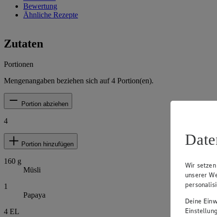
Bewertung
Ähnliche Rezepte
Zutaten
Portionen
Mengenangaben beziehen sich auf
4
Portion(en).
Portion abziehen
4
Date
Portion hinzufügen
160
g
Wir setzen
Müsli
unserer We
personalis
1
Papaya
Deine Einwi
Einstellun
4
EL