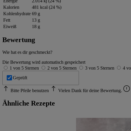
Energie
2.014 kj (24 %)
Kalorien
481 kcal (24 %)
Kohlenhydrate
69 g
Fett
13 g
Eiweiß
18 g
Bewertung
Wie hat es dir geschmeckt?
Die Bewertung wird automatisch gespeichert
1 von 5 Sternen
2 von 5 Sternen
3 von 5 Sternen
4 vo
Geprüft
Bitte Pfeile benutzen
Vielen Dank für deine Bewertung.
Ähnliche Rezepte