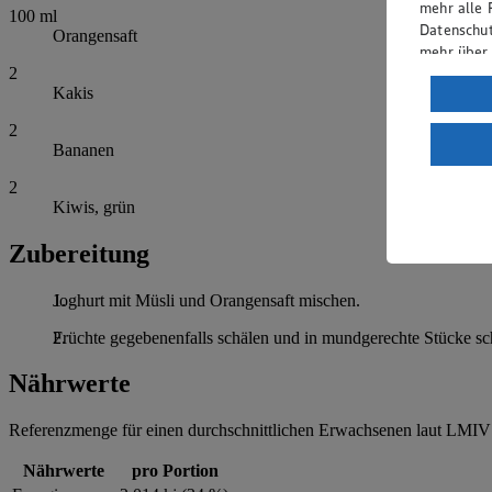
mehr alle 
100
ml
Datenschut
Orangensaft
mehr über
2
Verarbeit
Kakis
Wenn du au
2
ein, dass 
Bananen
einem nach
2
Risiko ein
Kiwis, grün
Informatio
Zubereitung
Joghurt mit Müsli und Orangensaft mischen.
Früchte gegebenenfalls schälen und in mundgerechte Stücke sc
Nährwerte
Referenzmenge für einen durchschnittlichen Erwachsenen laut LMIV 
Nährwerte
pro Portion