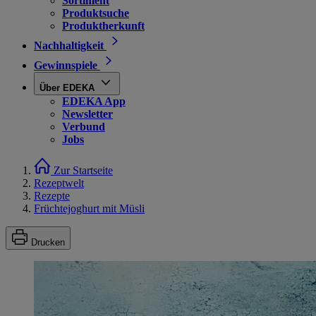
Sortiment
Produktsuche
Produktherkunft
Nachhaltigkeit
Gewinnspiele
Über EDEKA
EDEKA App
Newsletter
Verbund
Jobs
Zur Startseite
Rezeptwelt
Rezepte
Früchtejoghurt mit Müsli
Drucken