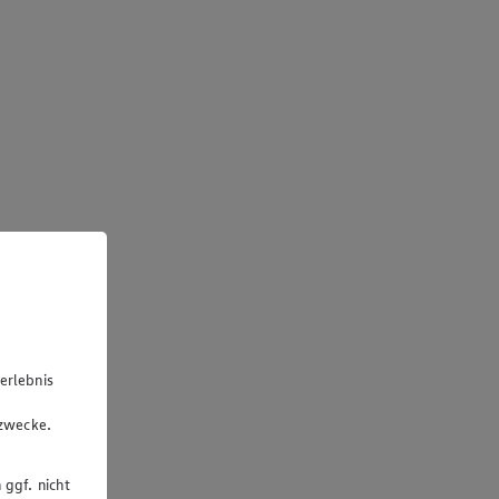
erlebnis
u
gzwecke.
 ggf. nicht