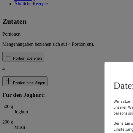
Ähnliche Rezepte
Zutaten
Portionen
Mengenangaben beziehen sich auf
4
Portion(en).
Portion abziehen
4
Date
Portion hinzufügen
Für den Joghurt:
Wir setzen
500
g
unserer We
Joghurt
personalis
200
g
Deine Einwi
Müsli
Einstellun