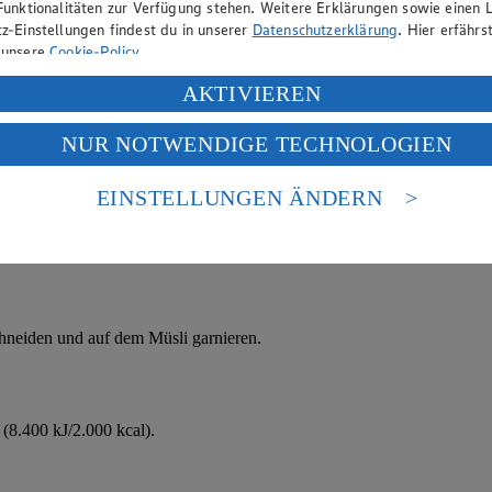
Funktionalitäten zur Verfügung stehen. Weitere Erklärungen sowie einen L
z-Einstellungen findest du in unserer
Datenschutzerklärung
. Hier erfährs
 unsere
Cookie-Policy
.
ung deiner personenbezogenen Daten in den USA durch Facebook und Yo
AKTIVIEREN
f „Aktivieren“ klickst, willigst du im Sinne des Art. 49 Abs. 1 Satz 1 lit
NUR NOTWENDIGE TECHNOLOGIEN
deine Daten in den USA verarbeitet werden. Der EuGH sieht die USA als 
 europäischen Standards nicht angemessenen Datenschutzniveau an. Es b
es Zugriffs durch US-amerikanische Behörden.
EINSTELLUNGEN ÄNDERN
nen zum Herausgeber der Seite findest du im
Impressum
hneiden und auf dem Müsli garnieren.
(8.400 kJ/2.000 kcal).