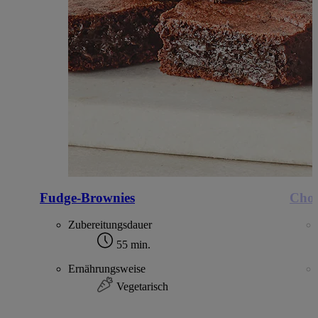
Fudge-Brownies
Choc
Zubereitungsdauer
55 min.
Ernährungsweise
Vegetarisch