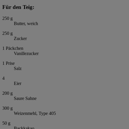
Für den Teig:
250
g
Butter, weich
250
g
Zucker
1
Päckchen
Vanillezucker
1
Prise
Salz
4
Eier
200
g
Saure Sahne
300
g
Weizenmehl, Type 405
50
g
Backkakao