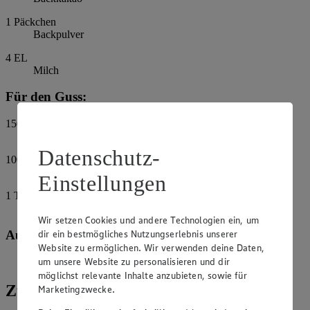
1
Päckchen
Backpulver
4
EL
Milch
Für den Guss:
150
g
Kuvertüre, zartbitter
Datenschutz-
100
g
Kuvertüre, weiß
Einstellungen
1
TL
Kokosöl
Wir setzen Cookies und andere Technologien ein, um
dir ein bestmögliches Nutzungserlebnis unserer
Außerdem:
Website zu ermöglichen. Wir verwenden deine Daten,
um unsere Website zu personalisieren und dir
Butter, zum Einfetten
möglichst relevante Inhalte anzubieten, sowie für
Zubereitung
Marketingzwecke.