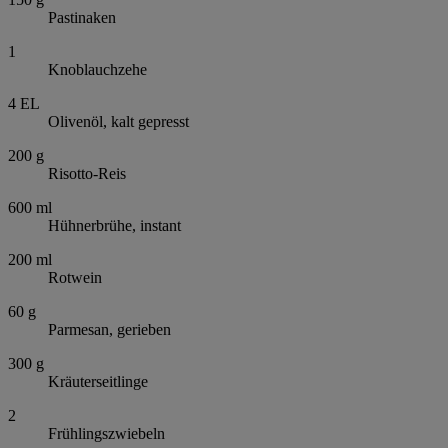
Pastinaken
1
Knoblauchzehe
4
EL
Olivenöl, kalt gepresst
200
g
Risotto-Reis
600
ml
Hühnerbrühe, instant
200
ml
Rotwein
60
g
Parmesan, gerieben
300
g
Kräuterseitlinge
2
Frühlingszwiebeln