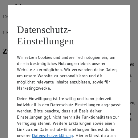
Salz
150
g
Garnelen
Datenschutz-
1
Handvoll
Einstellungen
Basilikum
Zubereitung
Wir setzen Cookies und andere Technologien ein, um
dir ein bestmögliches Nutzungserlebnis unserer
Pastinaken und Knoblauch sehr klein würfeln. Die Hälfte des
Website zu ermöglichen. Wir verwenden deine Daten,
Olivenöls in einer großen Pfanne auf mittlerer Hitze
erwärmen. Knoblauch und Pastinaken eine Minute anbraten.
um unsere Website zu personalisieren und dir
Risotto-Reis zugeben und eine weitere Minute anbraten, bis
möglichst relevante Inhalte anzubieten, sowie für
das Risotto glasig wird. Mit der Hälfte der Hühnerbrühe
Marketingzwecke.
ablöschen.
Deine Einwilligung ist freiwillig und kann jederzeit
Das Risotto leise köchelnd binnen ca. 20 Minuten gar kochen,
individuell in den Datenschutz-Einstellungen angepasst
dabei immer wieder umrühren und nach und nach die
werden. Bitte beachte, dass auf Basis deiner
restliche Hühnerbrühe zugeben. In den letzten fünf Minuten
Einstellungen ggf. nicht mehr alle Funktionalitäten zur
den Rotwein zugeben. Wenn das Risotto im Kern noch Biss
Verfügung stehen. Weitere Erklärungen sowie einen
hat und außen weich ist, Parmesan unterheben.
Link zu den Datenschutz-Einstellungen findest du in
Währenddessen Kräuterseitlinge in Scheiben schneiden.
unserer
Datenschutzerklärung
. Hier erfährst du auch