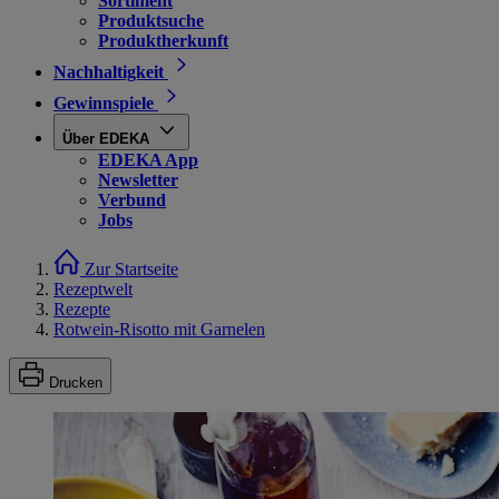
Sortiment
Produktsuche
Produktherkunft
Nachhaltigkeit
Gewinnspiele
Über EDEKA
EDEKA App
Newsletter
Verbund
Jobs
Zur Startseite
Rezeptwelt
Rezepte
Rotwein-Risotto mit Garnelen
Drucken