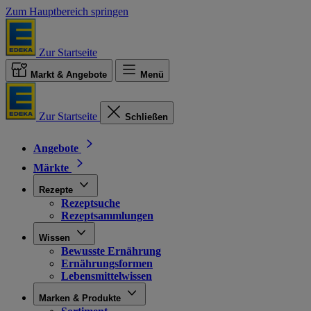
Zum Hauptbereich springen
Zur Startseite
Markt & Angebote
Menü
Zur Startseite
Schließen
Angebote
Märkte
Rezepte
Rezeptsuche
Rezeptsammlungen
Wissen
Bewusste Ernährung
Ernährungsformen
Lebensmittelwissen
Marken & Produkte