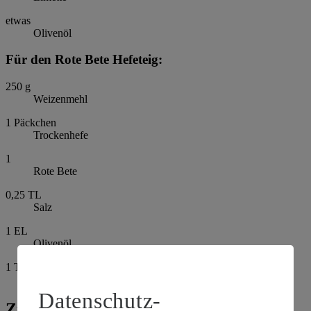
etwas
Olivenöl
Für den Rote Bete Hefeteig:
250
g
Weizenmehl
1
Päckchen
Trockenhefe
1
Rote Bete
0,25
TL
Salz
1
EL
Olivenöl
1
TL
Pizzagewürz
Datenschutz-
Zubereitung