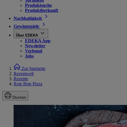
Sortiment
Produktsuche
Produktherkunft
Nachhaltigkeit
Gewinnspiele
Über EDEKA
EDEKA App
Newsletter
Verbund
Jobs
Zur Startseite
Rezeptwelt
Rezepte
Rote Bete Pizza
Drucken