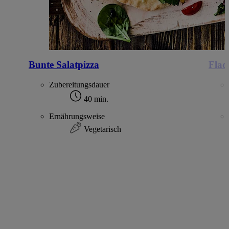
Bunte Salatpizza
Flad
Zubereitungsdauer
40 min.
Ernährungsweise
Vegetarisch