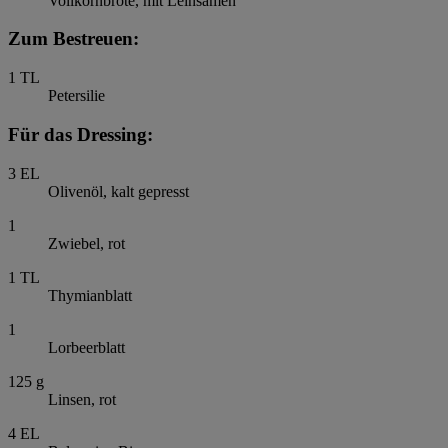
Vollkornbrote, mit Leinsamen
Zum Bestreuen:
1
TL
Petersilie
Für das Dressing:
3
EL
Olivenöl, kalt gepresst
1
Zwiebel, rot
1
TL
Thymianblatt
1
Lorbeerblatt
125
g
Linsen, rot
4
EL