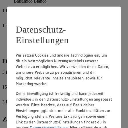
Balsamico Bianco
1
Prise
Chili
1
Tasse
Datenschutz-
Möhrensaft
Einstellungen
Pfeffer
Salz
Wir setzen Cookies und andere Technologien ein, um
Für den Salat:
dir ein bestmögliches Nutzungserlebnis unserer
Website zu ermöglichen. Wir verwenden deine Daten,
3
Köpfe
um unsere Website zu personalisieren und dir
Salatherzen
möglichst relevante Inhalte anzubieten, sowie für
Marketingzwecke.
150
g
Weichkäse
Deine Einwilligung ist freiwillig und kann jederzeit
individuell in den Datenschutz-Einstellungen angepasst
3
EL
werden. Bitte beachte, dass auf Basis deiner
Sahne
Einstellungen ggf. nicht mehr alle Funktionalitäten zur
Verfügung stehen. Weitere Erklärungen sowie einen
Zubereitung
Link zu den Datenschutz-Einstellungen findest du in
unserer
Datenschutzerklärung
. Hier erfährst du auch