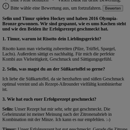
Bitte wähle eine Bewertung aus, um fortzufahren.
Bewerten
Selin und Timur spielen Hockey und haben 2016 Olympia-
Bronze gewonnen. Wir sind gespannt, wie es ums Kochen steht
und wie den Beiden ihr Erfolgsrezept geschmeckt hat.
1. Timur, warum ist Risotto dein Lieblingsgericht?
Risotto kann man vielseitig zubereiten (Pilze, Trüffel, Spargel,
Lachs). Außerdem sättigt es nachhaltig. Für mich die perfekte
Kombi aus Vielseitigkeit, Geschmack und Sättigungsgefühl.
2. Selin, was magst du an der Süßkartoffel so gerne?
Ich liebe die Süßkartoffel, da sie herzhaften und süßen Geschmack
optimal vereint und als Rezept-Allrounder vielfältig kombinierbar
ist.
3. Wie hat euch euer Erfolgsrezept geschmeckt?
Selin:
Unser Rezept hat mir sehr, sehr gut geschmeckt. Die
Geheimzutat ist meiner Meinung nach der Zitronenabrieb in
Kombination mit der Minze. Ich kann es nur empfehlen. :-)
Timur:
Unser Erfolgsrezept hat gut geschmeckt. Gerade die Zitrone