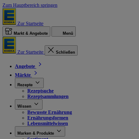
Zum Hauptbereich springen
Zur Startseite
Markt & Angebote
Menü
Zur Startseite
Schließen
Angebote
Märkte
Rezepte
Rezeptsuche
Rezeptsammlungen
Wissen
Bewusste Ernährung
Ernährungsformen
Lebensmittelwissen
Marken & Produkte