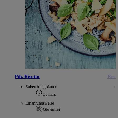
Pilz-Risotto
Riso
Zubereitungsdauer
35 min.
Ernährungsweise
Glutenfrei