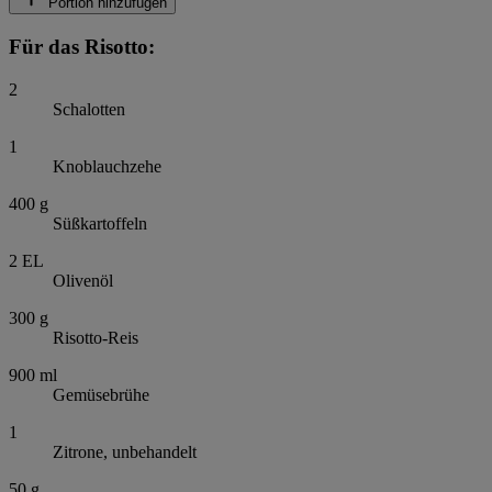
Portion hinzufügen
Für das Risotto:
2
Schalotten
1
Knoblauchzehe
400
g
Süßkartoffeln
2
EL
Olivenöl
300
g
Risotto-Reis
900
ml
Gemüsebrühe
1
Zitrone, unbehandelt
50
g