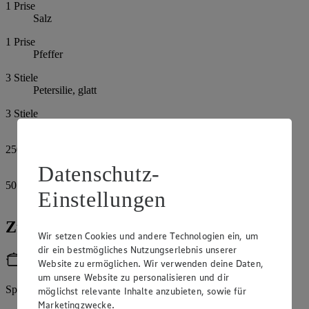
1
Prise
Salz
1
Prise
Pfeffer
3
Stiele
Petersilie, glatt
3
Stiele
Minze
250
g
Ziegenkäse
Datenschutz-
50
g
Einstellungen
Pekannüsse
Zubereitung
Wir setzen Cookies und andere Technologien ein, um
dir ein bestmögliches Nutzungserlebnis unserer
Utensilien
Website zu ermöglichen. Wir verwenden deine Daten,
um unsere Website zu personalisieren und dir
Springform (26 cm)
möglichst relevante Inhalte anzubieten, sowie für
Marketingzwecke.