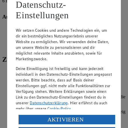
6
EL
Datenschutz-
Milch
Einstellungen
Außerdem:
Butter, zum Einfetten
Wir setzen Cookies und andere Technologien ein, um
dir ein bestmögliches Nutzungserlebnis unserer
Paniermehl
Website zu ermöglichen. Wir verwenden deine Daten,
um unsere Website zu personalisieren und dir
Puderzucker
möglichst relevante Inhalte anzubieten, sowie für
Zubereitung
Marketingzwecke.
Deine Einwilligung ist freiwillig und kann jederzeit
Rhabarber waschen, putzen und in ca. 2 cm lange Stücke
individuell in den Datenschutz-Einstellungen angepasst
schneiden. 1 EL Mehl unter die Rhabarberstücke mischen.
werden. Bitte beachte, dass auf Basis deiner
Einstellungen ggf. nicht mehr alle Funktionalitäten zur
Butter, Zucker und Vanillezucker cremig rühren. Die Eier
Verfügung stehen. Weitere Erklärungen sowie einen
nacheinander unterrühren. Kokosraspel, Mehl und
Backpulver mischen und abwechselnd mit der Milch unter die
Link zu den Datenschutz-Einstellungen findest du in
Butter-Ei-Masse rühren. Die Rhabarberstücke unterheben.
unserer
Datenschutzerklärung
. Hier erfährst du auch
mehr über unsere
Cookie-Policy
.
Kastenform einfetten und mit Semmelbröseln ausstreuen. Teig
einfüllen und glatt streichen. Im vorgeheizten Backofen bei
Verarbeitung deiner personenbezogenen Daten in den
AKTIVIEREN
175 Grad Ober-/Unterhitze (Umluft 155 Grad) ca. 60
USA durch Facebook und YouTube:
Minuten backen. Anschließend in der Form ca. 10 Minuten