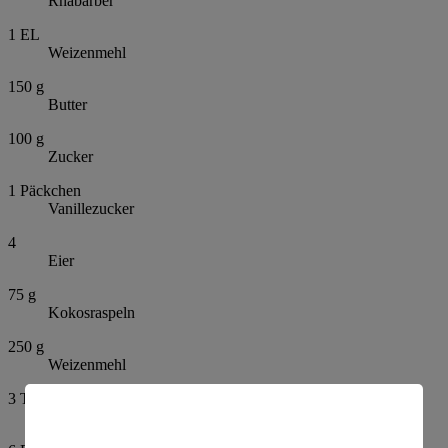
Rhabarber
1
EL
Weizenmehl
150
g
Butter
100
g
Zucker
1
Päckchen
Vanillezucker
4
Eier
75
g
Kokosraspeln
250
g
Weizenmehl
3
TL
Backpulver