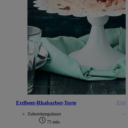
Erdbeer-Rhabarber-Torte
Erdb
Zubereitungsdauer
75 min.