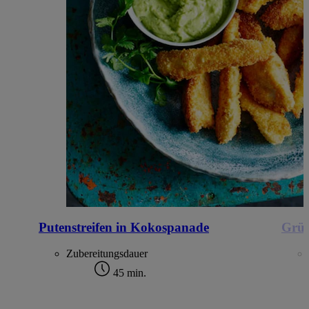
Putenstreifen in Kokospanade
Grün
Zubereitungsdauer
45 min.