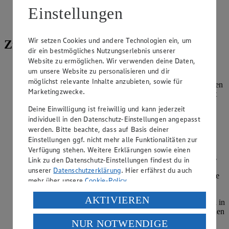
Jodsalz
Einstellungen
Pfeffer
Wir setzen Cookies und andere Technologien ein, um
Zubereitung
dir ein bestmögliches Nutzungserlebnis unserer
Website zu ermöglichen. Wir verwenden deine Daten,
Kartoffelflocken mit Salz in eine Schüssel geben. 1 EL
um unsere Website zu personalisieren und dir
Petersilie untermischen. Milch in einen Messbecher gießen.
möglichst relevante Inhalte anzubieten, sowie für
Eier zugeben und mit Wasser auf 350 ml Flüssigkeit auffüllen
Marketingzwecke.
und verrühren. Zu den Kartoffelflocken geben und alles gut
verrühren. Kartoffelteig 5 Minuten quellen lassen. Mehl
Deine Einwilligung ist freiwillig und kann jederzeit
unterkneten. Teig zu einer Rolle (ca. 4 cm Durchmesser)
individuell in den Datenschutz-Einstellungen angepasst
formen, 1 cm breite Scheiben abschneiden und zu
werden. Bitte beachte, dass auf Basis deiner
Schupfnudeln formen.
Einstellungen ggf. nicht mehr alle Funktionalitäten zur
Pilze putzen und klein schneiden. In 1 EL heißem Öl
Verfügung stehen. Weitere Erklärungen sowie einen
anbraten. Beutelinhalt KNORR Natürlich Lecker! Waldpilz
Link zu den Datenschutz-Einstellungen findest du in
Sauce in 250 ml Wasser einrühren. Aufkochen und bei
unserer
Datenschutzerklärung
. Hier erfährst du auch
mittlerer Hitze 5 Minuten unter Rühren köcheln lassen. Pilze
mehr über unsere
Cookie-Policy
.
zufügen.
Verarbeitung deiner personenbezogenen Daten in den
AKTIVIEREN
Inzwischen Putenschnitzel mit Salz und Pfeffer würzen und in
USA durch Facebook und YouTube:
1 EL Öl von beiden Seiten braten. Schupfnudeln im restlichen
Öl bei mittlerer Hitze rundherum goldgelb braten. Mit
NUR NOTWENDIGE
Wenn du auf „Aktivieren“ klickst, willigst du im Sinne