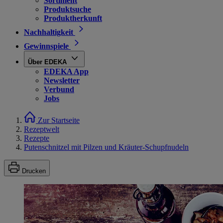
Sortiment
Produktsuche
Produktherkunft
Nachhaltigkeit
Gewinnspiele
Über EDEKA
EDEKA App
Newsletter
Verbund
Jobs
Zur Startseite
Rezeptwelt
Rezepte
Putenschnitzel mit Pilzen und Kräuter-Schupfnudeln
Drucken