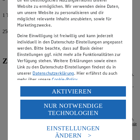
dir ein bestmögliches Nutzungserlebnis unserer
Pitabrote
Website zu ermöglichen. Wir verwenden deine Daten,
um unsere Website zu personalisieren und dir
1
TL
möglichst relevante Inhalte anzubieten, sowie für
Koriandersaat
Marketingzwecke.
250
g
Deine Einwilligung ist freiwillig und kann jederzeit
Sojajoghurt
individuell in den Datenschutz-Einstellungen angepasst
Chiliflocken
werden. Bitte beachte, dass auf Basis deiner
Einstellungen ggf. nicht mehr alle Funktionalitäten zur
Zubereitung
Verfügung stehen. Weitere Erklärungen sowie einen
Link zu den Datenschutz-Einstellungen findest du in
unserer
Datenschutzerklärung
. Hier erfährst du auch
Aus der Gurke mit dem Spiralschneider Spaghetti herstellen.
mehr über unsere
Cookie-Policy
.
Tomaten putzen und in grobe Würfel schneiden. Zwiebeln
schälen und in Streifen schneiden. Die Kräuter grob hacken.
Verarbeitung deiner personenbezogenen Daten in den
AKTIVIEREN
Alles in einer Schüssel mit Essig, 3 EL Öl und Harissa gut
USA durch Facebook und YouTube:
vermengen.
NUR NOTWENDIGE
Wenn du auf „Aktivieren“ klickst, willigst du im Sinne
Kichererbsen abgießen, gut durchspülen. Restliches Öl in
TECHNOLOGIEN
des Art. 49 Abs. 1 Satz 1 lit. a) DSGVO ein, dass deine
einer Pfanne erhitzen. 1 TL Kreuzkümmel, ½ TL
Schwarzkümmel und Curry darin ca. 30 Sekunden anrösten.
Daten in den USA verarbeitet werden. Der EuGH sieht
Die Kichererbsen zugeben, einige Male durchschwenken, mit
die USA als Land mit einem nach europäischen
EINSTELLUNGEN
Salz und Pfeffer würzen.
Standards nicht angemessenen Datenschutzniveau an.
ÄNDERN
Es besteht das Risiko eines Zugriffs durch US-