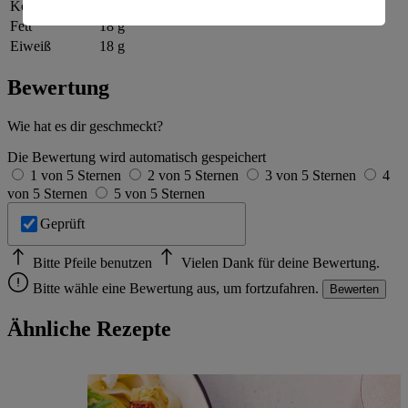
Kohlenhydrate
75 g
Fett
18 g
Informationen zum Herausgeber der Seite findest du
im
Impressum
Eiweiß
18 g
Bewertung
Wie hat es dir geschmeckt?
Die Bewertung wird automatisch gespeichert
1 von 5 Sternen
2 von 5 Sternen
3 von 5 Sternen
4
von 5 Sternen
5 von 5 Sternen
Geprüft
Bitte Pfeile benutzen
Vielen Dank für deine Bewertung.
Bitte wähle eine Bewertung aus, um fortzufahren.
Bewerten
Ähnliche Rezepte