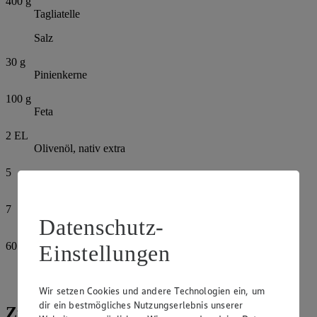
400
g
Tagliatelle
Salz
30
g
Pinienkerne
100
g
Feta
2
EL
Olivenöl, nativ extra
5
Knoblauchzehen
7
Datenschutz-
Salbeiblätter
60
g
Einstellungen
Oliven, schwarz
Pfeffer
Wir setzen Cookies und andere Technologien ein, um
dir ein bestmögliches Nutzungserlebnis unserer
Zubereitung