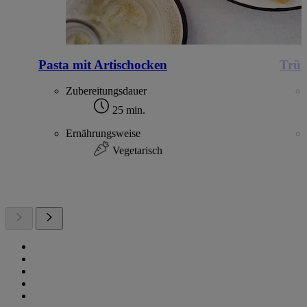
Pasta mit Artischocken
Trüf
Zubereitungsdauer
25 min.
Ernährungsweise
Vegetarisch