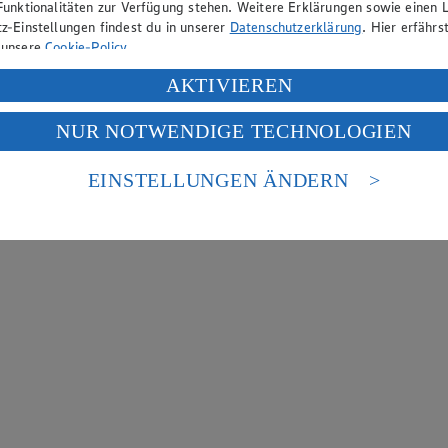
Funktionalitäten zur Verfügung stehen. Weitere Erklärungen sowie einen L
z-Einstellungen findest du in unserer
Datenschutzerklärung
. Hier erfährs
 unsere
Cookie-Policy
.
ung deiner personenbezogenen Daten in den USA durch Facebook und Yo
AKTIVIEREN
f „Aktivieren“ klickst, willigst du im Sinne des Art. 49 Abs. 1 Satz 1 lit
NUR NOTWENDIGE TECHNOLOGIEN
deine Daten in den USA verarbeitet werden. Der EuGH sieht die USA als 
 europäischen Standards nicht angemessenen Datenschutzniveau an. Es b
es Zugriffs durch US-amerikanische Behörden.
EINSTELLUNGEN ÄNDERN
nen zum Herausgeber der Seite findest du im
Impressum