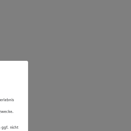
erlebnis
u
gzwecke.
 ggf. nicht