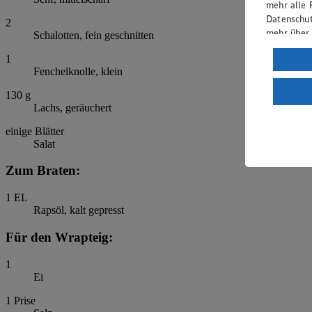
mehr alle 
Datenschut
2
mehr über
Schalotten, fein geschnitten
Verarbeit
1
Fenchelknolle, klein
Wenn du au
ein, dass 
130
g
Lachs, geräuchert
einem nach
Risiko ein
einige Blätter
Salat
Informatio
Zum Braten:
1
EL
Rapsöl, kalt gepresst
Für den Wrapteig:
1
Ei
1
Prise