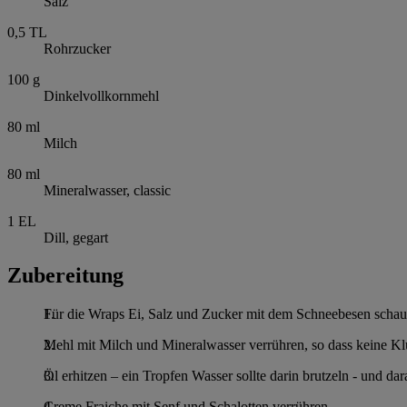
Salz
0,5
TL
Rohrzucker
100
g
Dinkelvollkornmehl
80
ml
Milch
80
ml
Mineralwasser, classic
1
EL
Dill, gegart
Zubereitung
Für die Wraps Ei, Salz und Zucker mit dem Schneebesen schau
Mehl mit Milch und Mineralwasser verrühren, so dass keine Kl
Öl erhitzen – ein Tropfen Wasser sollte darin brutzeln - und
Creme Fraiche mit Senf und Schalotten verrühren.