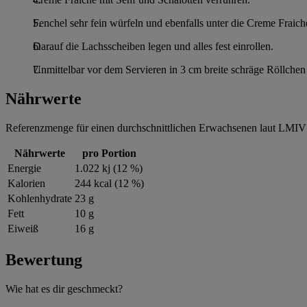
Fenchel sehr fein würfeln und ebenfalls unter die Creme Fraich
Darauf die Lachsscheiben legen und alles fest einrollen.
Unmittelbar vor dem Servieren in 3 cm breite schräge Röllchen 
Nährwerte
Referenzmenge für einen durchschnittlichen Erwachsenen laut LMIV 
Nährwerte
pro Portion
Energie
1.022 kj (12 %)
Kalorien
244 kcal (12 %)
Kohlenhydrate
23 g
Fett
10 g
Eiweiß
16 g
Bewertung
Wie hat es dir geschmeckt?