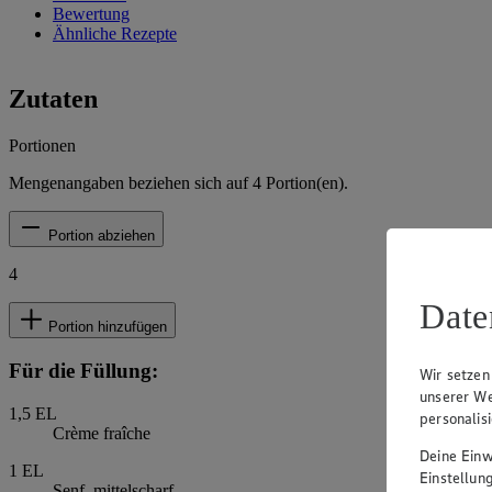
Bewertung
Ähnliche Rezepte
Zutaten
Portionen
Mengenangaben beziehen sich auf
4
Portion(en).
Portion abziehen
4
Date
Portion hinzufügen
Für die Füllung:
Wir setzen
unserer We
1,5
EL
personalis
Crème fraîche
Deine Einwi
1
EL
Einstellun
Senf, mittelscharf