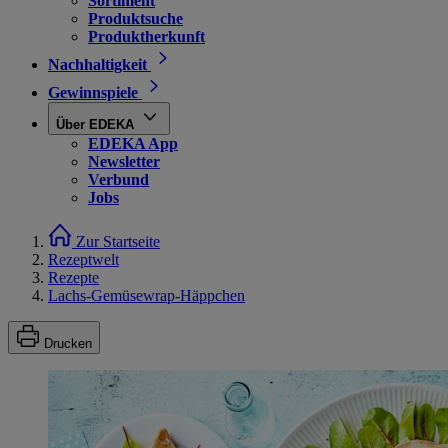
Sortiment
Produktsuche
Produktherkunft
Nachhaltigkeit
Gewinnspiele
Über EDEKA
EDEKA App
Newsletter
Verbund
Jobs
Zur Startseite
Rezeptwelt
Rezepte
Lachs-Gemüsewrap-Häppchen
Drucken