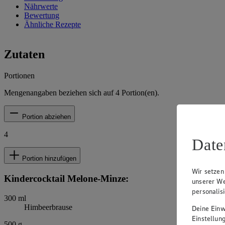
Nährwerte
Bewertung
Ähnliche Rezepte
Zutaten
Portionen
Mengenangaben beziehen sich auf
4
Portion(en).
Portion abziehen
4
Date
Portion hinzufügen
Wir setzen
Kindercocktail Melone-Minze:
unserer We
personalis
300
ml
Himbeerbrause
Deine Einwi
Einstellun
500
g