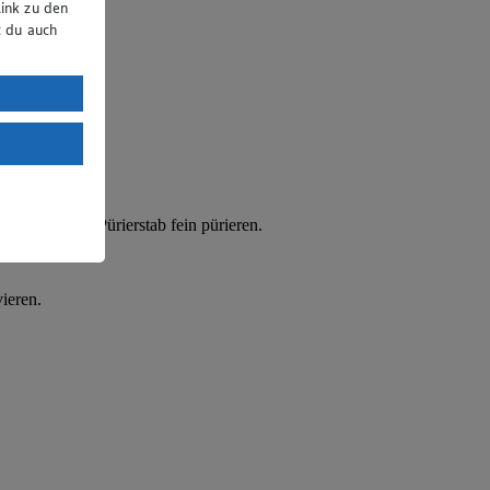
ink zu den
t du auch
uTube:
. a) DSGVO
Land mit
esteht das
e mit einem Pürierstab fein pürieren.
ieren.