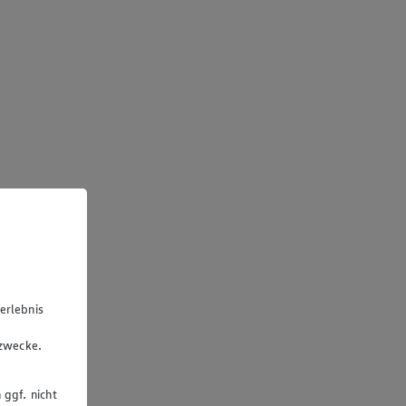
erlebnis
u
gzwecke.
 ggf. nicht