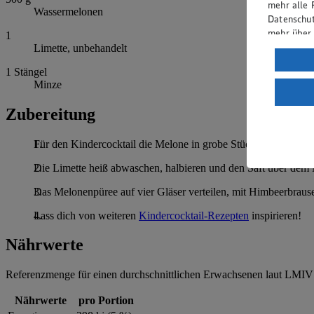
mehr alle 
Wassermelonen
Datenschut
mehr über
1
Limette, unbehandelt
Verarbeit
1
Stängel
Wenn du au
Minze
ein, dass 
einem nach
Zubereitung
Risiko ein
Für den Kindercocktail die Melone in grobe Stücke schneiden u
Informatio
Die Limette heiß abwaschen, halbieren und den Saft über dem
Das Melonenpüree auf vier Gläser verteilen, mit Himbeerbrause
Lass dich von weiteren
Kindercocktail-Rezepten
inspirieren!
Nährwerte
Referenzmenge für einen durchschnittlichen Erwachsenen laut LMIV 
Nährwerte
pro Portion