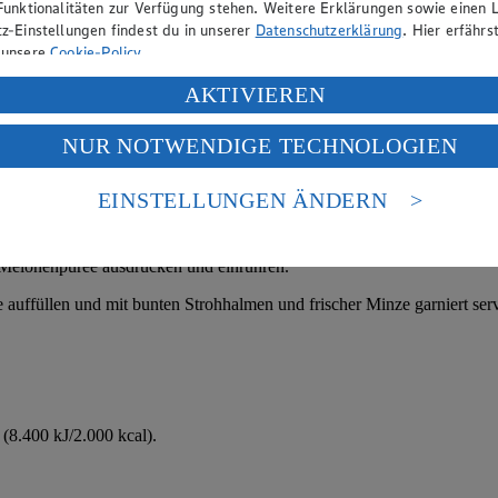
Funktionalitäten zur Verfügung stehen. Weitere Erklärungen sowie einen L
z-Einstellungen findest du in unserer
Datenschutzerklärung
. Hier erfährs
 unsere
Cookie-Policy
.
ung deiner personenbezogenen Daten in den USA durch Facebook und Yo
AKTIVIEREN
f „Aktivieren“ klickst, willigst du im Sinne des Art. 49 Abs. 1 Satz 1 lit
NUR NOTWENDIGE TECHNOLOGIEN
deine Daten in den USA verarbeitet werden. Der EuGH sieht die USA als 
 europäischen Standards nicht angemessenen Datenschutzniveau an. Es b
es Zugriffs durch US-amerikanische Behörden.
EINSTELLUNGEN ÄNDERN
nd grob von Kernen befreien. In einer hohen Schüssel die Melonenstück
nen zum Herausgeber der Seite findest du im
Impressum
 Melonenpüree ausdrücken und einrühren.
 auffüllen und mit bunten Strohhalmen und frischer Minze garniert serv
(8.400 kJ/2.000 kcal).