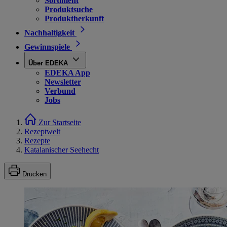
Sortiment
Produktsuche
Produktherkunft
Nachhaltigkeit
Gewinnspiele
Über EDEKA
EDEKA App
Newsletter
Verbund
Jobs
Zur Startseite
Rezeptwelt
Rezepte
Katalanischer Seehecht
Drucken