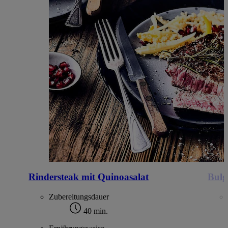
Rindersteak mit Quinoasalat
Bulg
Zubereitungsdauer
40 min.