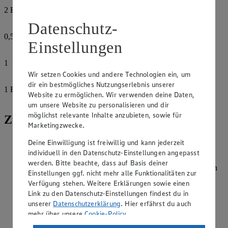
2
EL
Olivenöl, kalt gepresst
Datenschutz-
0,5
Einstellungen
Orangen, unbehandelt
1
Knoblauchzehe
Wir setzen Cookies und andere Technologien ein, um
dir ein bestmögliches Nutzungserlebnis unserer
1
EL
Website zu ermöglichen. Wir verwenden deine Daten,
Petersilie, fein geschnitten
um unsere Website zu personalisieren und dir
möglichst relevante Inhalte anzubieten, sowie für
Zubereitung
Marketingzwecke.
Von der halben Orange Zesten wie unter Tipps/Kochschule
Deine Einwilligung ist freiwillig und kann jederzeit
beschrieben herstellen.
individuell in den Datenschutz-Einstellungen angepasst
werden. Bitte beachte, dass auf Basis deiner
Für die Marinade Orangensaft, Olivenöl, Orangen-Zesten in
Einstellungen ggf. nicht mehr alle Funktionalitäten zur
einer flachen Schale mischen. Knoblauch schälen und fein
Verfügung stehen. Weitere Erklärungen sowie einen
würfeln, mit der Petersilie in die Schale geben.
Link zu den Datenschutz-Einstellungen findest du in
unserer
Datenschutzerklärung
. Hier erfährst du auch
Die Fischfilets unter fließend kaltem Wasser abspülen,
abtropfen lassen und trocken tupfen. Die Filets halbieren,
mehr über unsere
Cookie-Policy
.
salzen und pfeffern. Filets in der Marinade wenden,