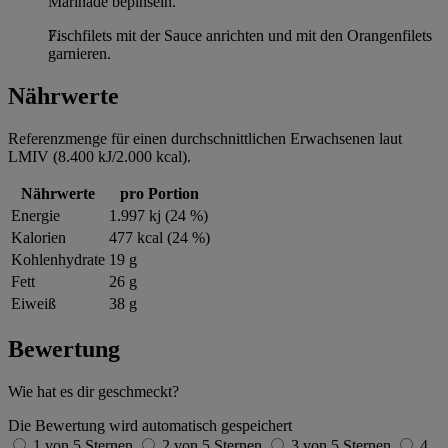
Marinade bepinseln.
Fischfilets mit der Sauce anrichten und mit den Orangenfilets
garnieren.
Nährwerte
Referenzmenge für einen durchschnittlichen Erwachsenen laut
LMIV (8.400 kJ/2.000 kcal).
Nährwerte
pro Portion
Energie
1.997 kj (24 %)
Kalorien
477 kcal (24 %)
Kohlenhydrate
19 g
Fett
26 g
Eiweiß
38 g
Bewertung
Wie hat es dir geschmeckt?
Die Bewertung wird automatisch gespeichert
1 von 5 Sternen
2 von 5 Sternen
3 von 5 Sternen
4