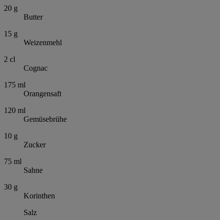
20
g
Butter
15
g
Weizenmehl
2
cl
Cognac
175
ml
Orangensaft
120
ml
Gemüsebrühe
10
g
Zucker
75
ml
Sahne
30
g
Korinthen
Salz