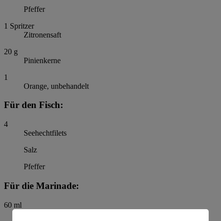
Pfeffer
1
Spritzer
Zitronensaft
20
g
Pinienkerne
1
Orange, unbehandelt
Für den Fisch:
4
Seehechtfilets
Salz
Pfeffer
Für die Marinade:
60
ml
Orangensaft