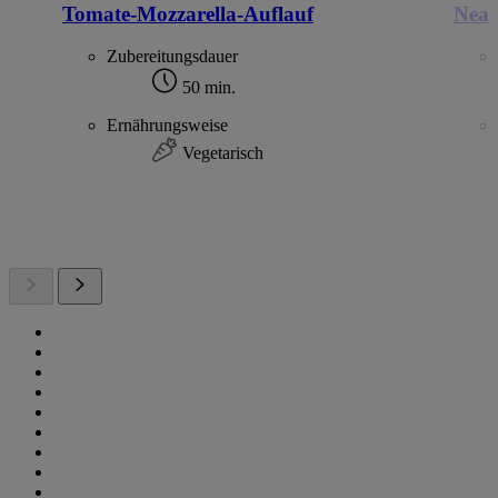
Tomate-Mozzarella-Auflauf
Neap
Zubereitungsdauer
50 min.
Ernährungsweise
Vegetarisch