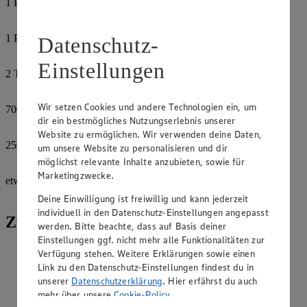
1
Prise
Salz
1
Prise
Datenschutz-
Pfeffer
Einstellungen
2
TL
Honig
Wir setzen Cookies und andere Technologien ein, um
700
g
dir ein bestmögliches Nutzungserlebnis unserer
Gnocchi
Website zu ermöglichen. Wir verwenden deine Daten,
250
g
um unsere Website zu personalisieren und dir
Mozzarella
möglichst relevante Inhalte anzubieten, sowie für
Marketingzwecke.
etwas
Basilikum
Deine Einwilligung ist freiwillig und kann jederzeit
individuell in den Datenschutz-Einstellungen angepasst
Zubereitung
werden. Bitte beachte, dass auf Basis deiner
Einstellungen ggf. nicht mehr alle Funktionalitäten zur
Ofen auf 200°C Ober- und Unterhitze vorheizen. Rote
Verfügung stehen. Weitere Erklärungen sowie einen
Paprika in kleine Stücke schneiden. Knoblauch in dünne
Link zu den Datenschutz-Einstellungen findest du in
Scheiben schneiden. Zwiebel fein hacken und in 4 EL
unserer
Datenschutzerklärung
. Hier erfährst du auch
Olivenöl glasig dünsten, dann die Paprikastückchen, den
mehr über unsere
Cookie-Policy
.
Knoblauch, das Paprikapulver und den Cayennepfeffer