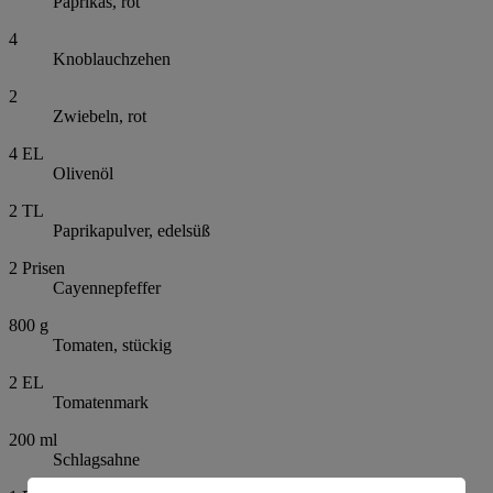
Paprikas, rot
4
Knoblauchzehen
2
Zwiebeln, rot
4
EL
Olivenöl
2
TL
Paprikapulver, edelsüß
2
Prisen
Cayennepfeffer
800
g
Tomaten, stückig
2
EL
Tomatenmark
200
ml
Schlagsahne