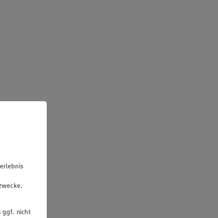
erlebnis
u
gzwecke.
 ggf. nicht