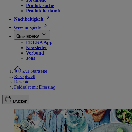
Sortiment
Produktsuche
Produktherkunft
Nachhaltigkeit
Gewinnspiele
Über EDEKA
EDEKA App
Newsletter
Verbund
Jobs
Zur Startseite
Rezeptwelt
Rezepte
Feldsalat mit Dressing
Drucken