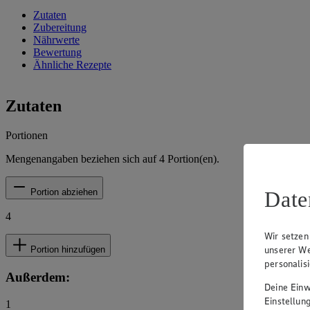
Zutaten
Zubereitung
Nährwerte
Bewertung
Ähnliche Rezepte
Zutaten
Portionen
Mengenangaben beziehen sich auf
4
Portion(en).
Date
Portion abziehen
4
Wir setzen
unserer We
Portion hinzufügen
personalis
Außerdem:
Deine Einwi
Einstellun
1