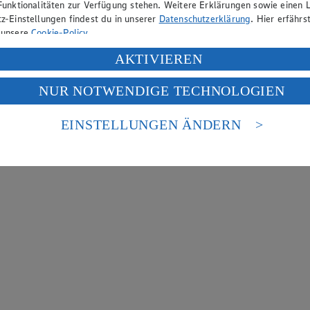
Funktionalitäten zur Verfügung stehen. Weitere Erklärungen sowie einen L
z-Einstellungen findest du in unserer
Datenschutzerklärung
. Hier erfährs
 unsere
Cookie-Policy
.
ung deiner personenbezogenen Daten in den USA durch Facebook und Yo
AKTIVIEREN
f „Aktivieren“ klickst, willigst du im Sinne des Art. 49 Abs. 1 Satz 1 lit
NUR NOTWENDIGE TECHNOLOGIEN
deine Daten in den USA verarbeitet werden. Der EuGH sieht die USA als 
 europäischen Standards nicht angemessenen Datenschutzniveau an. Es b
es Zugriffs durch US-amerikanische Behörden.
EINSTELLUNGEN ÄNDERN
nen zum Herausgeber der Seite findest du im
Impressum