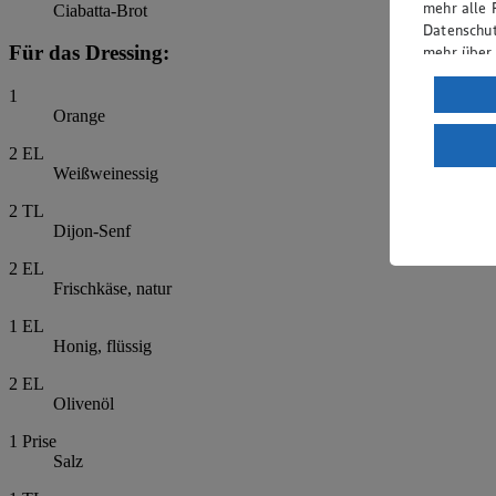
mehr alle 
Ciabatta-Brot
Datenschut
Für das Dressing:
mehr über
Verarbeit
1
Orange
Wenn du au
ein, dass 
2
EL
einem nach
Weißweinessig
Risiko ein
2
TL
Informatio
Dijon-Senf
2
EL
Frischkäse, natur
1
EL
Honig, flüssig
2
EL
Olivenöl
1
Prise
Salz