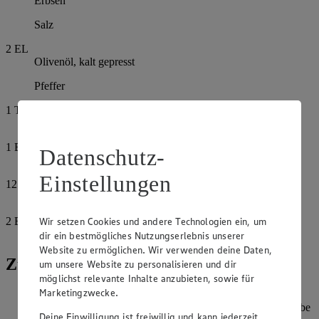
Erbsen
Salz
2
EL
Olivenöl, kalt gepresst
Pfeffer
1
TL
Zucker
1
EL
Datenschutz-
Zitronensaft
Einstellungen
125
g
Joghurt, fettarm
2
EL
Wir setzen Cookies und andere Technologien ein, um
Minzblätter
dir ein bestmögliches Nutzungserlebnis unserer
Website zu ermöglichen. Wir verwenden deine Daten,
Zubereitung
um unsere Website zu personalisieren und dir
möglichst relevante Inhalte anzubieten, sowie für
Marketingzwecke.
Erbsen in kochendem Salzwasser 3-4 Minuten kochen,
herausnehmen, in Eiswasser legen, damit sie ihre grüne Farbe
Deine Einwilligung ist freiwillig und kann jederzeit