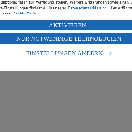
Funktionalitäten zur Verfügung stehen. Weitere Erklärungen sowie einen L
z-Einstellungen findest du in unserer
Datenschutzerklärung
. Hier erfährs
 unsere
Cookie-Policy
.
ung deiner personenbezogenen Daten in den USA durch Facebook und Yo
AKTIVIEREN
f „Aktivieren“ klickst, willigst du im Sinne des Art. 49 Abs. 1 Satz 1 lit
NUR NOTWENDIGE TECHNOLOGIEN
deine Daten in den USA verarbeitet werden. Der EuGH sieht die USA als 
 europäischen Standards nicht angemessenen Datenschutzniveau an. Es b
es Zugriffs durch US-amerikanische Behörden.
EINSTELLUNGEN ÄNDERN
nen zum Herausgeber der Seite findest du im
Impressum