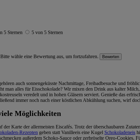
n 5 Sternen
5 von 5 Sternen
Bitte wähle eine Bewertung aus, um fortzufahren.
Bewerten
gehören auch sonnengeküsste Nachmittage, Freibadbesuche und fröhlic
cht man alles für Eisschokolade? Wir mixen den Drink aus kalter Milc
ostreuseln veredelt und in hohen Gläsern serviert. Genieße das erfri
chließend immer noch nach einer köstlichen Abkühlung suchen, wirf doc
viele Möglichkeiten
uf der Karte der allermeisten Eiscafés. Trotz der überschaubaren Zutaten
okoladen-Rezepten
geben statt Vanilleeis eine Kugel
Schokoladeneis
hi
g schmecken außerdem Schoko-Sauce oder zerbröselte Oreo-Cookies. F