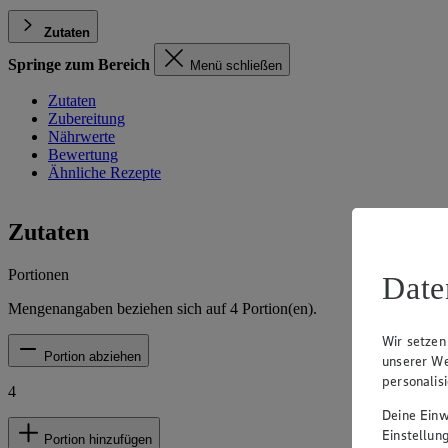
Zutaten
Springe zum Bereich
Menü schließen
Zutaten
Zubereitung
Nährwerte
Bewertung
Ähnliche Rezepte
Zutaten
Portionen
Date
Mengenangaben beziehen sich auf
4
Portion(en).
Wir setzen
Portion abziehen
unserer We
personalis
4
Deine Einwi
Einstellun
Portion hinzufügen