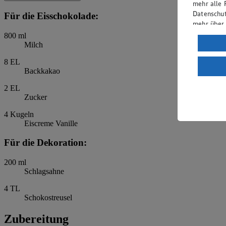
mehr alle 
Datenschut
Für die Eisschokolade:
mehr über
800
ml
Verarbeit
Milch
Wenn du au
8
EL
ein, dass 
Backkakao
einem nach
2
EL
Risiko ein
Zucker
Informatio
4
Kugeln
Eiscreme Vanille
Für die Dekoration:
200
ml
Schlagsahne
4
TL
Schokostreusel
Zubereitung