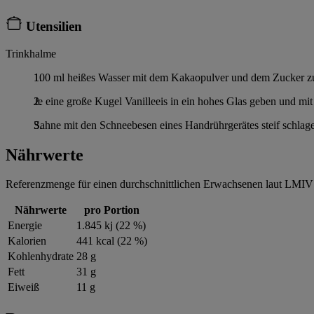
Utensilien
Trinkhalme
100 ml heißes Wasser mit dem Kakaopulver und dem Zucker zu 
Je eine große Kugel Vanilleeis in ein hohes Glas geben und mi
Sahne mit den Schneebesen eines Handrührgerätes steif schlage
Nährwerte
Referenzmenge für einen durchschnittlichen Erwachsenen laut LMIV 
Nährwerte
pro Portion
Energie
1.845 kj (22 %)
Kalorien
441 kcal (22 %)
Kohlenhydrate
28 g
Fett
31 g
Eiweiß
11 g