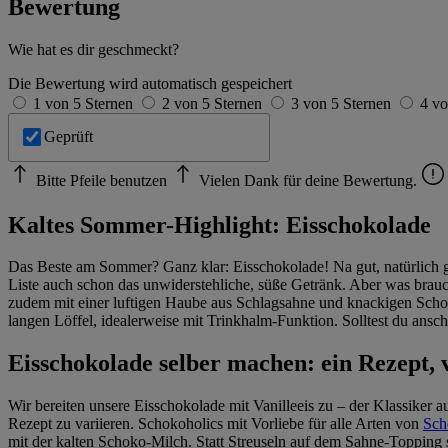
Bewertung
Wie hat es dir geschmeckt?
Die Bewertung wird automatisch gespeichert
1 von 5 Sternen
2 von 5 Sternen
3 von 5 Sternen
4 vo
Geprüft
Bitte Pfeile benutzen
Vielen Dank für deine Bewertung.
Kaltes Sommer-Highlight: Eisschokolade
Das Beste am Sommer? Ganz klar: Eisschokolade! Na gut, natürlich 
Liste auch schon das unwiderstehliche, süße Getränk. Aber was brau
zudem mit einer luftigen Haube aus Schlagsahne und knackigen Schok
langen Löffel, idealerweise mit Trinkhalm-Funktion. Solltest du ans
Eisschokolade selber machen: ein Rezept, 
Wir bereiten unsere Eisschokolade mit Vanilleeis zu – der Klassiker a
Rezept zu variieren. Schokoholics mit Vorliebe für alle Arten von
Sch
mit der kalten Schoko-Milch. Statt Streuseln auf dem Sahne-Toppin