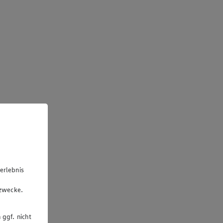
erlebnis
u
gzwecke.
 ggf. nicht