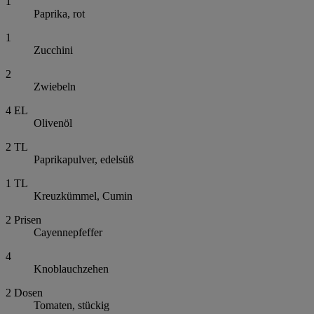
1
Paprika, rot
1
Zucchini
2
Zwiebeln
4
EL
Olivenöl
2
TL
Paprikapulver, edelsüß
1
TL
Kreuzkümmel, Cumin
2
Prisen
Cayennepfeffer
4
Knoblauchzehen
2
Dosen
Tomaten, stückig