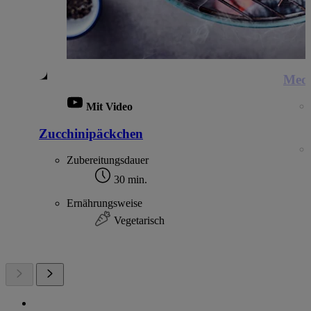
Medi
Mit Video
Zucchinipäckchen
Zubereitungsdauer
30 min.
Ernährungsweise
Vegetarisch