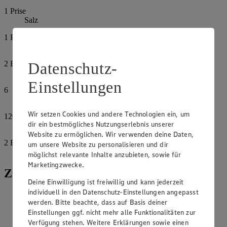
1
Prise
Salz
1
Prise
Pfeffer
Datenschutz-
2
EL
Honig
Einstellungen
6
Eier
Wir setzen Cookies und andere Technologien ein, um
120
g
dir ein bestmögliches Nutzungserlebnis unserer
Feta
Website zu ermöglichen. Wir verwenden deine Daten,
2
EL
um unsere Website zu personalisieren und dir
Petersilie, gehackt
möglichst relevante Inhalte anzubieten, sowie für
Marketingzwecke.
Zubereitung
Deine Einwilligung ist freiwillig und kann jederzeit
individuell in den Datenschutz-Einstellungen angepasst
Paprika und Zucchini fein würfeln. Knoblauch pressen.
werden. Bitte beachte, dass auf Basis deiner
Zwiebel fein hacken und im Olivenöl glasig dünsten.
Einstellungen ggf. nicht mehr alle Funktionalitäten zur
Dann das Gemüse, die Gewürze und den Knoblauch
Verfügung stehen. Weitere Erklärungen sowie einen