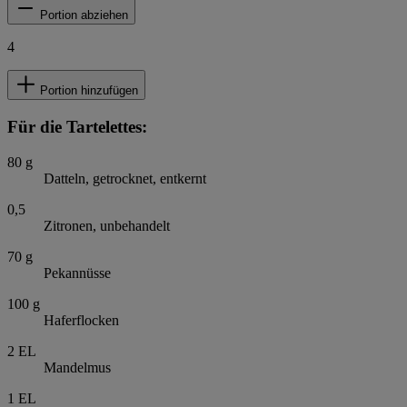
Portion abziehen
4
Portion hinzufügen
Für die Tartelettes:
80
g
Datteln, getrocknet, entkernt
0,5
Zitronen, unbehandelt
70
g
Pekannüsse
100
g
Haferflocken
2
EL
Mandelmus
1
EL