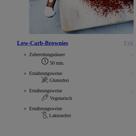
Low-Carb-Brownies
Früh
Zubereitungsdauer
50 min.
Ernährungsweise
Glutenfrei
Ernährungsweise
Vegetarisch
Ernährungsweise
Laktosefrei