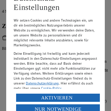
Erdbeeren
Einstellungen
4
Stiele
Minze
Wir setzen Cookies und andere Technologien ein, um
Zubereitung
dir ein bestmögliches Nutzungserlebnis unserer
Website zu ermöglichen. Wir verwenden deine Daten,
um unsere Website zu personalisieren und dir
Utensilien
möglichst relevante Inhalte anzubieten, sowie für
Marketingzwecke.
Blitzhacker
Deine Einwilligung ist freiwillig und kann jederzeit
Datteln für 15 Minuten in heißem Wasser einweichen,
individuell in den Datenschutz-Einstellungen angepasst
herausnehmen und trocken tupfen. Zitrone waschen, trocken
werden. Bitte beachte, dass auf Basis deiner
tupfen und die Schale abreiben. Datteln, Pekannüsse und
Einstellungen ggf. nicht mehr alle Funktionalitäten zur
Haferflocken in einen Blitzhacker geben und zerkleinern. Mit
Verfügung stehen. Weitere Erklärungen sowie einen
der Hälfte des Zitronenabriebs, dem Mandelmus und dem
Link zu den Datenschutz-Einstellungen findest du in
Backkakao vermischen, zu einer homogenen Masse kneten
unserer
Datenschutzerklärung
. Hier erfährst du auch
und in 4 Portionen teilen. Sollte die Masse zu trocken sein,
mehr über unsere
Cookie-Policy
.
etwas Mandelmus ergänzen.
Verarbeitung deiner personenbezogenen Daten in den
Die Teigportionen auf einer mit Kakao bestäubten
AKTIVIEREN
Arbeitsfläche kreisförmig ausrollen (ca. 11 cm Durchmesser)
USA durch Facebook und YouTube:
und die Tartelette-Formen damit auskleiden. Teig leicht
NUR NOTWENDIGE
Wenn du auf „Aktivieren“ klickst, willigst du im Sinne
andrücken.