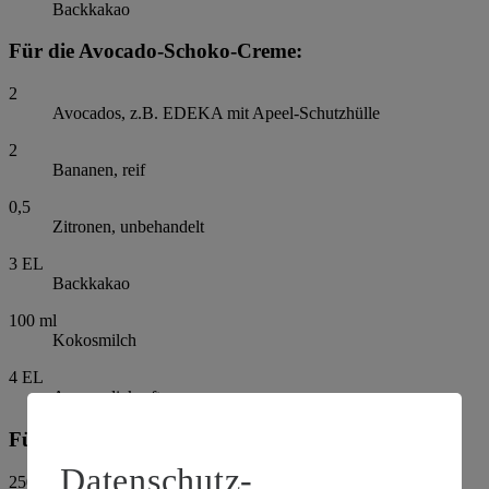
Backkakao
Für die Avocado-Schoko-Creme:
2
Avocados, z.B. EDEKA mit Apeel-Schutzhülle
2
Bananen, reif
0,5
Zitronen, unbehandelt
3
EL
Backkakao
100
ml
Kokosmilch
4
EL
Agavendicksaft
Für das Erdbeer-Minz-Topping:
Datenschutz-
250
g