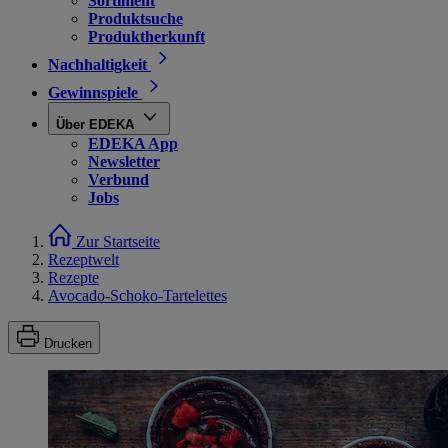
Sortiment
Produktsuche
Produktherkunft
Nachhaltigkeit
Gewinnspiele
Über EDEKA
EDEKA App
Newsletter
Verbund
Jobs
Zur Startseite
Rezeptwelt
Rezepte
Avocado-Schoko-Tartelettes
Drucken