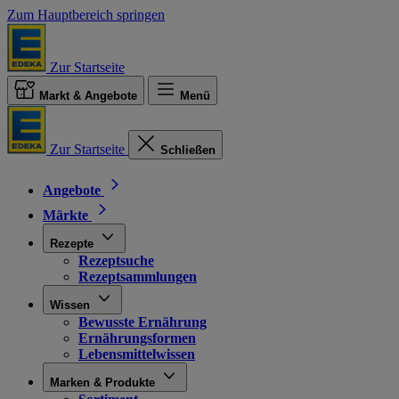
Zum Hauptbereich springen
Zur Startseite
Markt & Angebote
Menü
Zur Startseite
Schließen
Angebote
Märkte
Rezepte
Rezeptsuche
Rezeptsammlungen
Wissen
Bewusste Ernährung
Ernährungsformen
Lebensmittelwissen
Marken & Produkte