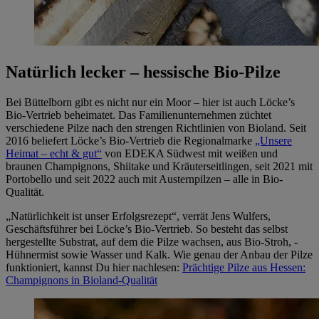
Natürlich lecker – hessische Bio-Pilze
Bei Büttelborn gibt es nicht nur ein Moor – hier ist auch Löcke’s
Bio-Vertrieb beheimatet. Das Familienunternehmen züchtet
verschiedene Pilze nach den strengen Richtlinien von Bioland. Seit
2016 beliefert Löcke’s Bio-Vertrieb die Regionalmarke
„Unsere
Heimat – echt & gut“
von EDEKA Südwest mit weißen und
braunen Champignons, Shiitake und Kräuterseitlingen, seit 2021 mit
Portobello und seit 2022 auch mit Austernpilzen – alle in Bio-
Qualität.
„Natürlichkeit ist unser Erfolgsrezept“, verrät Jens Wulfers,
Geschäftsführer bei Löcke’s Bio-Vertrieb. So besteht das selbst
hergestellte Substrat, auf dem die Pilze wachsen, aus Bio-Stroh, -
Hühnermist sowie Wasser und Kalk. Wie genau der Anbau der Pilze
funktioniert, kannst Du hier nachlesen:
Prächtige Pilze aus Hessen:
Champignons in Bioland-Qualität