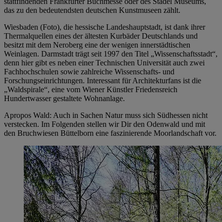
stattfindenden Frankfurter Buchmesse oder des Städel Museums,
das zu den bedeutendsten deutschen Kunstmuseen zählt.
Wiesbaden (Foto), die hessische Landeshauptstadt, ist dank ihrer
Thermalquellen eines der ältesten Kurbäder Deutschlands und
besitzt mit dem Neroberg eine der wenigen innerstädtischen
Weinlagen. Darmstadt trägt seit 1997 den Titel „Wissenschaftsstadt“,
denn hier gibt es neben einer Technischen Universität auch zwei
Fachhochschulen sowie zahlreiche Wissenschafts- und
Forschungseinrichtungen. Interessant für Architekturfans ist die
„Waldspirale“, eine vom Wiener Künstler Friedensreich
Hundertwasser gestaltete Wohnanlage.
Apropos Wald: Auch in Sachen Natur muss sich Südhessen nicht
verstecken. Im Folgenden stellen wir Dir den Odenwald und mit
den Bruchwiesen Büttelborn eine faszinierende Moorlandschaft vor.