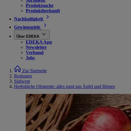
Sortiment
Produktsuche
Produktherkunft
Nachhaltigkeit
Gewinnspiele
Über EDEKA
EDEKA App
Newsletter
Verbund
Jobs
Zur Startseite
Regionen
Südwest
Herbstliche Obsternte: alles rund um Äpfel und Birnen