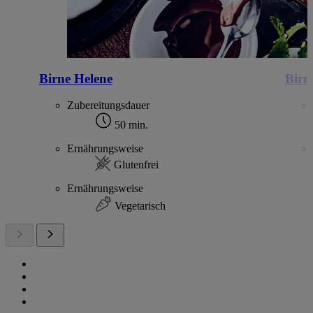
Birne Helene
Birn
Zubereitungsdauer
50 min.
Ernährungsweise
Glutenfrei
Ernährungsweise
Vegetarisch