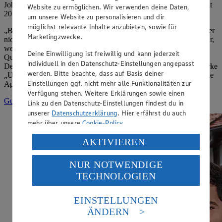
Johannes von Bodman bewirtschaften die Tafel-Obstplantagen seit
Website zu ermöglichen. Wir verwenden deine Daten,
2018 nach strengen Demeter-Richtlinien.
um unsere Website zu personalisieren und dir
möglichst relevante Inhalte anzubieten, sowie für
„Bei Bio-Äpfeln reizt mich der langfristige Ansatz. Wir denken hier
Marketingzwecke.
nicht pro Saison, sondern in Zeiträumen von 100 Jahren. Denn nur,
wenn der ökologische Rahmen passt, gedeiht Tafelobst in dieser
Deine Einwilligung ist freiwillig und kann jederzeit
Qualität“, erklärt Geschäftsführer Johannes von Bodman. Die
individuell in den Datenschutz-Einstellungen angepasst
Demeter-Äpfel des Obstbaubetriebs gibt es unter der Regionalmarke
werden. Bitte beachte, dass auf Basis deiner
„Unsere Heimat – echt & gut“ in vielen EDEKA-Märkten. Wie die
Einstellungen ggf. nicht mehr alle Funktionalitäten zur
Apfelernte auf dem Gut abläuft, erfährst Du hier:
Verfügung stehen. Weitere Erklärungen sowie einen
Gut Bodman – erlesene Äpfel in Demeter-Qualität
Link zu den Datenschutz-Einstellungen findest du in
unserer
Datenschutzerklärung
. Hier erfährst du auch
mehr über unsere
Cookie-Policy
.
Verarbeitung deiner personenbezogenen Daten in den
AKTIVIEREN
USA durch Facebook und YouTube:
NUR NOTWENDIGE
Wenn du auf „Aktivieren“ klickst, willigst du im Sinne
TECHNOLOGIEN
des Art. 49 Abs. 1 Satz 1 lit. a) DSGVO ein, dass deine
Daten in den USA verarbeitet werden. Der EuGH sieht
die USA als Land mit einem nach europäischen
EINSTELLUNGEN
Standards nicht angemessenen Datenschutzniveau an.
ÄNDERN
Es besteht das Risiko eines Zugriffs durch US-