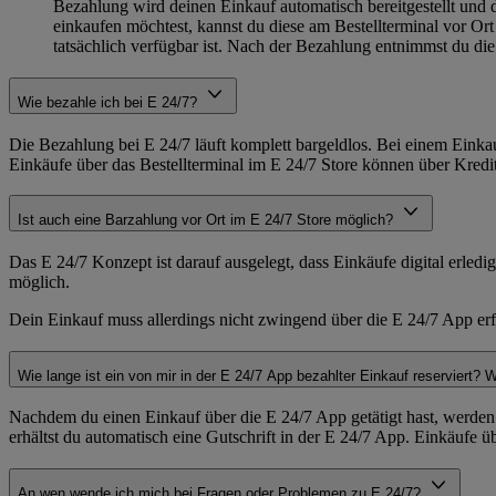
Bezahlung wird deinen Einkauf automatisch bereitgestellt und
einkaufen möchtest, kannst du diese am Bestellterminal vor Or
tatsächlich verfügbar ist. Nach der Bezahlung entnimmst du d
Wie bezahle ich bei E 24/7?
Die Bezahlung bei E 24/7 läuft komplett bargeldlos. Bei einem Eink
Einkäufe über das Bestellterminal im E 24/7 Store können über Kred
Ist auch eine Barzahlung vor Ort im E 24/7 Store möglich?
Das E 24/7 Konzept ist darauf ausgelegt, dass Einkäufe digital erled
möglich.
Dein Einkauf muss allerdings nicht zwingend über die E 24/7 App erf
Wie lange ist ein von mir in der E 24/7 App bezahlter Einkauf reserviert?
Nachdem du einen Einkauf über die E 24/7 App getätigt hast, werden d
erhältst du automatisch eine Gutschrift in der E 24/7 App. Einkäufe 
An wen wende ich mich bei Fragen oder Problemen zu E 24/7?