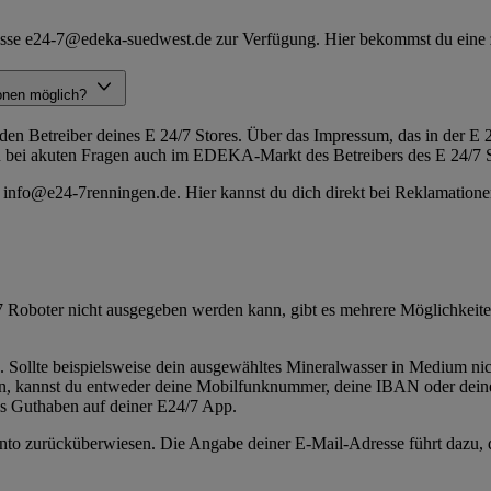
sse e24-7@edeka-suedwest.de zur Verfügung. Hier bekommst du eine z
ionen möglich?
n den Betreiber deines E 24/7 Stores. Über das Impressum, das in der E
 du bei akuten Fragen auch im EDEKA-Markt des Betreibers des E 24/7 
 info@e24-7renningen.de. Hier kannst du dich direkt bei Reklamatione
7 Roboter nicht ausgegeben werden kann, gibt es mehrere Möglichkeiten 
n. Sollte beispielsweise dein ausgewähltes Mineralwasser in Medium ni
hen, kannst du entweder deine Mobilfunknummer, deine IBAN oder deine
s Guthaben auf deiner E24/7 App.
o zurücküberwiesen. Die Angabe deiner E-Mail-Adresse führt dazu, das