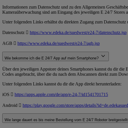
Informationen zum Datenschutz und zu den Allgemeinen Geschäftsbedi
Kameraüberwachung sind am Eingang des jeweiligen E 24/7 Stores a
Unter folgenden Links erhältst du direkten Zugang zum Datenschutz
Datenschutz 
https://www.edeka.de/suedwest/e24-7/datenschutz.jsp
AGB 
https://www.edeka.de/suedwest/e24-7/agb.jsp
Wie bekomme ich die E 24/7 App auf mein Smartphone?
Über den jeweiligen Appstore deines Smartphones kannst du dir die E
Codes angebracht, über die du nach dem Abscannen direkt zum Downlo
Unter folgenden Links kannst du dir die App direkt herunterladen:
iOS 
https://apps.apple.com/de/app/e-24-7/id1541701715
Android 
https://play.google.com/store/apps/details?id=de.edekasu
Wie lange dauert es bis meine Bestellung vom E 24/7 Roboter breitgestell