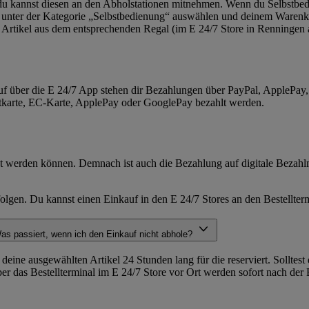
 du kannst diesen an den Abholstationen mitnehmen. Wenn du Selbstbed
t unter der Kategorie „Selbstbedienung“ auswählen und deinem Warenko
ie Artikel aus dem entsprechenden Regal (im E 24/7 Store in Renning
auf über die E 24/7 App stehen dir Bezahlungen über PayPal, ApplePay
itkarte, EC-Karte, ApplePay oder GooglePay bezahlt werden.
igt werden können. Demnach ist auch die Bezahlung auf digitale Bezahlm
olgen. Du kannst einen Einkauf in den E 24/7 Stores an den Bestellter
 Was passiert, wenn ich den Einkauf nicht abhole?
eine ausgewählten Artikel 24 Stunden lang für die reserviert. Solltes
über das Bestellterminal im E 24/7 Store vor Ort werden sofort nach de