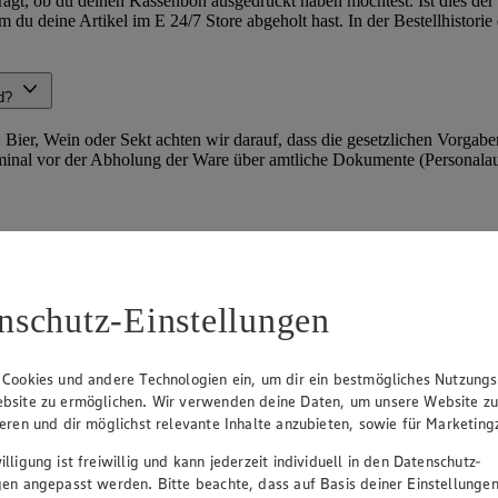
agt, ob du deinen Kassenbon ausgedruckt haben möchtest. Ist dies der 
du deine Artikel im E 24/7 Store abgeholt hast. In der Bestellhistori
rd?
Bier, Wein oder Sekt achten wir darauf, dass die gesetzlichen Vorgaben
terminal vor der Abholung der Ware über amtliche Dokumente (Personalau
m die Uhr an jedem Wochentag für die geöffnet. Wir behalten uns vor,
nschutz-Einstellungen
rt. Dessen Öffnungszeiten findest du am Eingang des E 24/7 Stores in 
 Cookies und andere Technologien ein, um dir ein bestmögliches Nutzungs
bsite zu ermöglichen. Wir verwenden deine Daten, um unsere Website z
ieren und dir möglichst relevante Inhalte anzubieten, sowie für Marketin
glich. Hab also keine Scheu und schau in den E 24/7 Store hinein, wen
lligung ist freiwillig und kann jederzeit individuell in den Datenschutz-
gen angepasst werden. Bitte beachte, dass auf Basis deiner Einstellungen
nen Waren frisch sind?