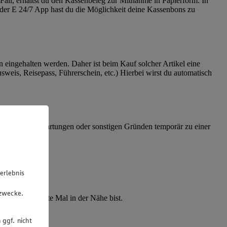
Fall, erhältst du den Kassenbeleg zur Mitnahme in Papierform. In
e der E 24/7 App hast du die Möglichkeit deine Kassenbons zu
 eingehalten werden. Daher ist beim Kauf solcher Artikel eine
sweis, Reisepass, Führerschein, etc.) Hierbei wirst du automatisch
 dass es bei Wartungen oder sonstigen Gründen temporär zu einer
Renningen.
erlebnis
u
gzwecke.
n du das nächste Mal in der Nähe bist.
 ggf. nicht