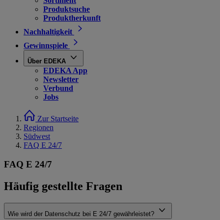
Sortiment
Produktsuche
Produktherkunft
Nachhaltigkeit
Gewinnspiele
Über EDEKA
EDEKA App
Newsletter
Verbund
Jobs
Zur Startseite
Regionen
Südwest
FAQ E 24/7
FAQ E 24/7
Häufig gestellte Fragen
Wie wird der Datenschutz bei E 24/7 gewährleistet?