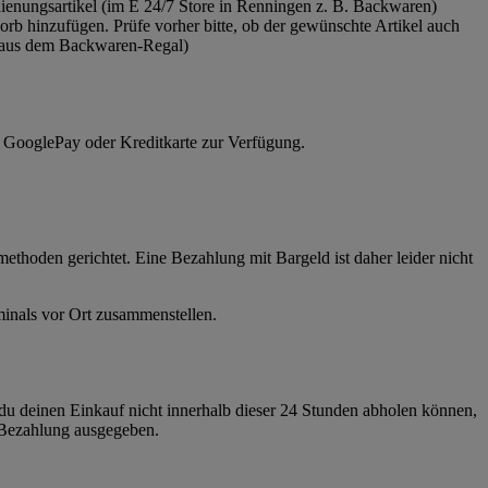
ienungsartikel (im E 24/7 Store in Renningen z. B. Backwaren)
rb hinzufügen. Prüfe vorher bitte, ob der gewünschte Artikel auch
en aus dem Backwaren-Regal)
, GooglePay oder Kreditkarte zur Verfügung.
ethoden gerichtet. Eine Bezahlung mit Bargeld ist daher leider nicht
minals vor Ort zusammenstellen.
t du deinen Einkauf nicht innerhalb dieser 24 Stunden abholen können,
r Bezahlung ausgegeben.