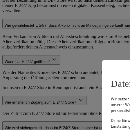
Bei der Bezahlung im E 24/7 Store wirst du nach deinem Einkauf gefr
deiner E 24/7 App bekommst du einen digitalen Kassenbeleg, nachdem 
verwalten.
Wie gewährleistet E 24/7, dass Alkohol nicht an Minderjährige verkauft wi
Beim Verkauf von Artikeln mit Altersbeschränkung wie zum Beispiel: 
Altersverifikation nötig. Diese Altersverifikation erfolgt am Bestell
aufgefordert deinen Altersnachweis einzuscannen.
Wann hat E 24/7 geöffnet?
Wie der Name des Konzeptes E 24/7 schon andeutet, haben wir rund u
Anpassung der Öffnungszeiten kommen kann.
Date
In unserem E 24/7 Store in Renningen ist auch ein Backshop integrie
Wir setzen
Wie erhalte ich Zugang zum E 24/7 Store?
unserer We
personalis
Der Zutritt zum E 24/7 Store ist für Jedermann ohne Registrierung mö
Deine Einwi
Einstellun
Wie wird sichergestellt, dass im E 24/7 Store sauber ist und die angebote