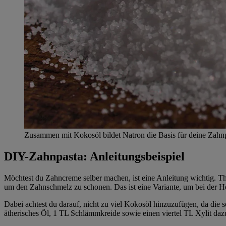
Zusammen mit Kokosöl bildet Natron die Basis für deine Zahnp
DIY-Zahnpasta: Anleitungsbeispiel
Möchtest du Zahncreme selber machen, ist eine Anleitung wichtig. T
um den Zahnschmelz zu schonen. Das ist eine Variante, um bei der Her
Dabei achtest du darauf, nicht zu viel Kokosöl hinzuzufügen, da die
ätherisches Öl, 1 TL Schlämmkreide sowie einen viertel TL Xylit daz