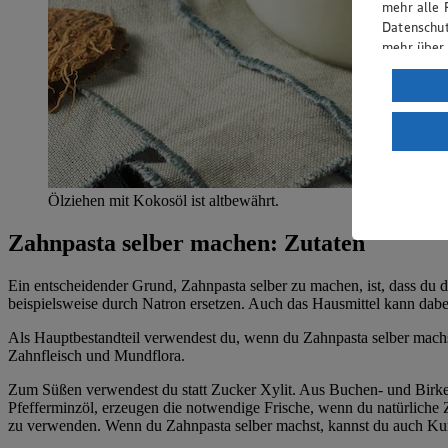
mehr alle 
Datenschut
mehr über
Verarbeit
Wenn du au
ein, dass 
einem nach
Risiko ein
Ölziehen mit Kokosöl ist altbewährt.
Informatio
Zahnpasta selber machen: Zutaten
Ein entscheidender Grund, Zahnpasta selber zu machen, ist, dass du da
beispielsweise durch Natron ersetzen. Auch das Hausmittel kann da
Als Hauptbestandteil verwendest du, wenn du Zahnpasta selber machs
Zahnfleisch und Mundflora.
Zum Süßen verwendest du statt Zucker Xylit. Aus Buchen- und Birken
Pfefferminzöl, erzeugen die notwendige Frische, wenn du natürliche Z
zu verwenden. Wenn du Zahnpasta selber machst, kannst du auch Kur