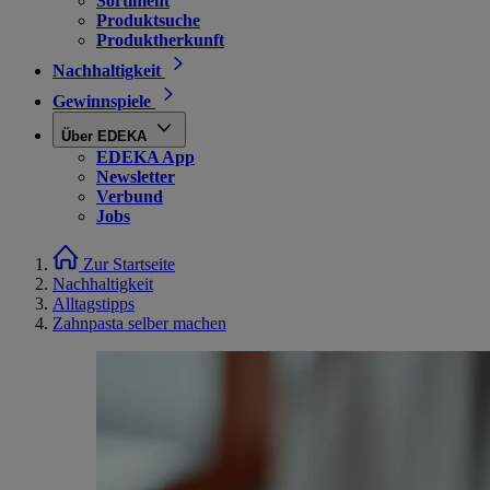
Sortiment
Produktsuche
Produktherkunft
Nachhaltigkeit
Gewinnspiele
Über EDEKA
EDEKA App
Newsletter
Verbund
Jobs
Zur Startseite
Nachhaltigkeit
Alltagstipps
Zahnpasta selber machen