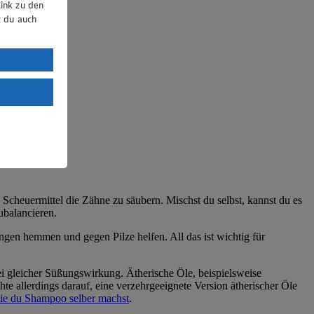
ink zu den
t du auch
uTube:
. a) DSGVO
Land mit
esteht das
 Scheuermittel die Zähne zu säubern. Mischst du selbst, kannst du es
ubalancieren.
gen hemmen und gegen Pilze helfen. All das ist wichtig für
i gleicher Süßungswirkung. Ätherische Öle, beispielsweise
te allerdings darauf, eine verzehrgeeignete Version ätherischer Öle
ie du Shampoo selber machst
.