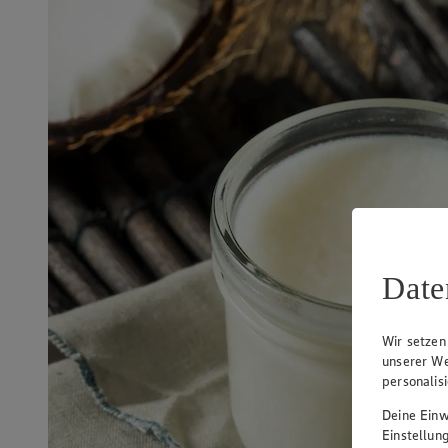
Date
Wir setzen
unserer We
personalis
Deine Einwi
Einstellun