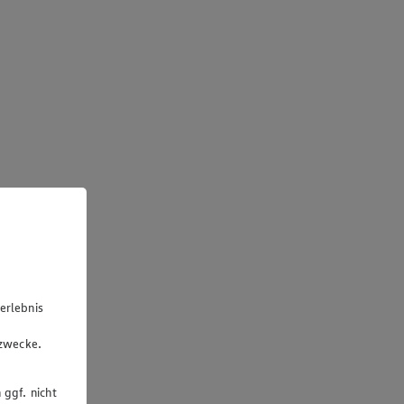
erlebnis
u
gzwecke.
 ggf. nicht