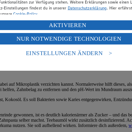
Funktionalitäten zur Verfügung stehen. Weitere Erklärungen sowie einen L
z-Einstellungen findest du in unserer
Datenschutzerklärung
. Hier erfährs
 unsere
Cookie-Policy
.
ung deiner personenbezogenen Daten in den USA durch Facebook und Yo
AKTIVIEREN
f „Aktivieren“ klickst, willigst du im Sinne des Art. 49 Abs. 1 Satz 1 lit
NUR NOTWENDIGE TECHNOLOGIEN
deine Daten in den USA verarbeitet werden. Der EuGH sieht die USA als 
 europäischen Standards nicht angemessenen Datenschutzniveau an. Es b
es Zugriffs durch US-amerikanische Behörden.
EINSTELLUNGEN ÄNDERN
nen zum Herausgeber der Seite findest du im
Impressum
bei auf Mikroplastik verzichten kannst. Normalerweise hilft dieses, als
bei helfen, Zahnbelag zu entfernen und den pH-Wert im Mundraum ausz
t, Kokosöl. Es soll Bakterien sowie Karies entgegenwirken, Entzündun
rinde gewonnen, ist es deutlich kalorienärmer als Zucker – und das be
ahnpasta selber machst. Teebaumöl wirkt zusätzlich desinfizierend. Ach
kuma nutzen. Sie soll aufhellend wirken. Informiere dich außerdem,
w