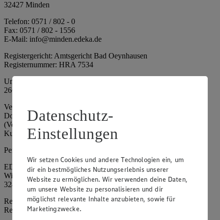
32427 Minden
Telefon: 0571 / 802 - 0
Fax: 0571 / 802 - 1556
E-Mail: info@minden.edeka.de
Registergericht: Amtsgericht Bad Oeynhausen
Registernummer: HRA 7534
Umsatzsteuer-Identifikationsnummer gem. § 27a UStG: DE
266067317
Vertretungsberechtigte: Mark Rosenkranz (Sprecher), Eileen
Datenschutz-
Dominique Klingsiek (Vorstandsmitglied), Ulf-U. Plath
(Vorstandsmitglied), Stephan Wohler (Vorstandsmitglied), Marc
Einstellungen
Kuhlmann (Aufsichtsratsvorsitzender)
Persönlich haftende Gesellschafterin:
Wir setzen Cookies und andere Technologien ein, um
EDEKA Minden-Hannover Holding GmbH
dir ein bestmögliches Nutzungserlebnis unserer
Wittelsbacherallee 61
Website zu ermöglichen. Wir verwenden deine Daten,
32427 Minden
um unsere Website zu personalisieren und dir
möglichst relevante Inhalte anzubieten, sowie für
Registergericht: Amtsgericht Bad Oeynhausen
Marketingzwecke.
Registernummer: HRB 4086