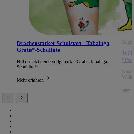
Zugehö
Drachenstarker Schulstart - Tabaluga
Gratis*-Schultüte
Will
°Pun
Hol dir jetzt deine vollgepackte Gratis-Tabaluga-
Schultüte!*
Noch 
Willk
Mehr erfahren
Jetzt