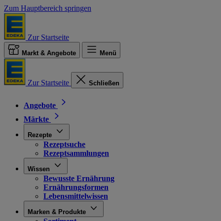
Zum Hauptbereich springen
Zur Startseite
Markt & Angebote
Menü
Zur Startseite
Schließen
Angebote
Märkte
Rezepte
Rezeptsuche
Rezeptsammlungen
Wissen
Bewusste Ernährung
Ernährungsformen
Lebensmittelwissen
Marken & Produkte