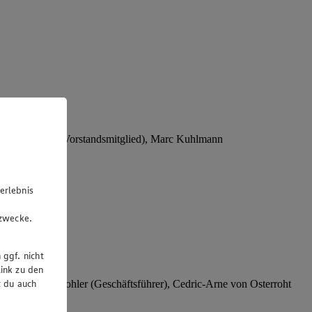
Stephan Wohler (Vorstandsmitglied), Marc Kuhlmann
erlebnis
u
gzwecke.
 ggf. nicht
ink zu den
t du auch
rer), Stephan Wohler (Geschäftsführer), Cedric-Arne von Osterroht