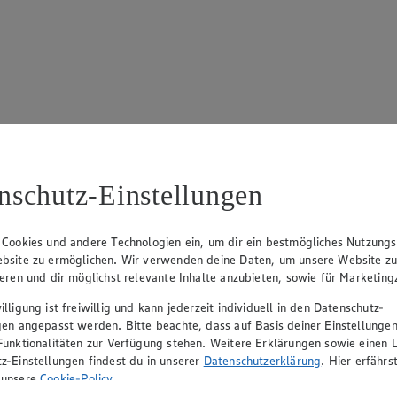
17
ue Klingsiek (Vorstandsmitglied), Ulf-U. Plath (Vorstandsmitglied), 
nschutz-Einstellungen
 Cookies und andere Technologien ein, um dir ein bestmögliches Nutzungs
bsite zu ermöglichen. Wir verwenden deine Daten, um unsere Website z
ieren und dir möglichst relevante Inhalte anzubieten, sowie für Marketin
lligung ist freiwillig und kann jederzeit individuell in den Datenschutz-
gen angepasst werden. Bitte beachte, dass auf Basis deiner Einstellungen
Funktionalitäten zur Verfügung stehen. Weitere Erklärungen sowie einen L
z-Einstellungen findest du in unserer
Datenschutzerklärung
. Hier erfährs
rerin), Mark Rosenkranz (Geschäftsführer), Ulf-U. Plath (Geschäftsfüh
 unsere
Cookie-Policy
.