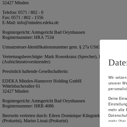
32427 Minden
Telefon: 0571 / 802 - 0
Fax: 0571 / 802 - 1556
E-Mail: info@minden.edeka.de
Registergericht: Amtsgericht Bad Oeynhausen
Registernummer: HRA 7534
Umsatzsteuer-Identifikationsnummer gem. § 27a UStG: DE 2660673
Vertretungsberechtigte: Mark Rosenkranz (Sprecher), Eileen Dominiq
Date
(Aufsichtsratsvorsitzender)
Persönlich haftende Gesellschafterin:
Wir setzen
EDEKA Minden-Hannover Holding GmbH
unserer We
Wittelsbacherallee 61
personalis
32427 Minden
Deine Einwi
Registergericht: Amtsgericht Bad Oeynhausen
Einstellun
Registernummer: HRB 4086
mehr alle 
Datenschut
Ihrerseits vertreten durch: Eileen Dominique Klingsiek (Geschäftsfüh
(Prokurist), Marius Lissai (Prokurist)
mehr über