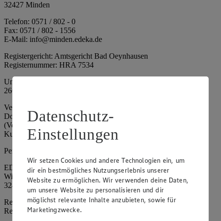
32427 Minden
Telefon: 0571 / 802 - 0
Fax: 0571 / 802 - 1556
E-Mail: info@minden.edeka.de
Registergericht: Amtsgericht Bad Oeynhausen
Registernummer: HRA 7534
Umsatzsteuer-Identifikationsnummer gem. § 27a UStG: DE
266067317
Vertretungsberechtigte: Mark Rosenkranz (Sprecher), Eileen
Datenschutz-
Dominique Klingsiek (Vorstandsmitglied), Ulf-U. Plath
(Vorstandsmitglied), Stephan Wohler (Vorstandsmitglied), Marc
Einstellungen
Kuhlmann (Aufsichtsratsvorsitzender)
Persönlich haftende Gesellschafterin:
Wir setzen Cookies und andere Technologien ein, um
EDEKA Minden-Hannover Holding GmbH
dir ein bestmögliches Nutzungserlebnis unserer
Wittelsbacherallee 61
Website zu ermöglichen. Wir verwenden deine Daten,
32427 Minden
um unsere Website zu personalisieren und dir
möglichst relevante Inhalte anzubieten, sowie für
Registergericht: Amtsgericht Bad Oeynhausen
Marketingzwecke.
Registernummer: HRB 4086