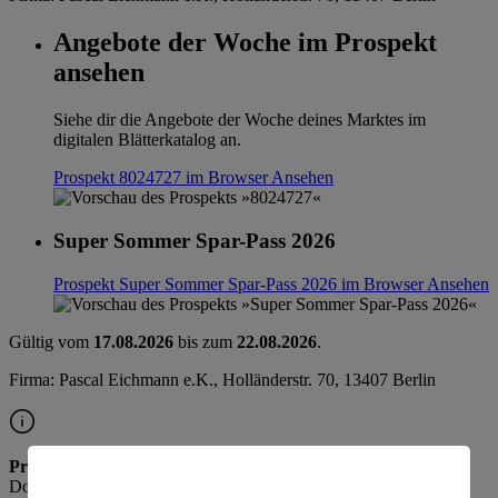
Angebote der Woche im Prospekt
ansehen
Siehe dir die Angebote der Woche deines Marktes im
digitalen Blätterkatalog an.
Prospekt 8024727 im Browser
Ansehen
Super Sommer Spar-Pass 2026
Prospekt Super Sommer Spar-Pass 2026 im Browser
Ansehen
Gültig vom
17.08.2026
bis zum
22.08.2026
.
Firma: Pascal Eichmann e.K., Holländerstr. 70, 13407 Berlin
Prospekt ab Donnerstag
Die Vorschau für nächste Woche ist ab
Donnerstag verfügbar.