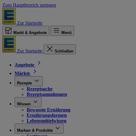
Zum Hauptbereich springen
Zur Startseite
Markt & Angebote
Menü
Zur Startseite
Schließen
Angebote
Märkte
Rezepte
Rezeptsuche
Rezeptsammlungen
Wissen
Bewusste Ernährung
Ernährungsformen
Lebensmittelwissen
Marken & Produkte