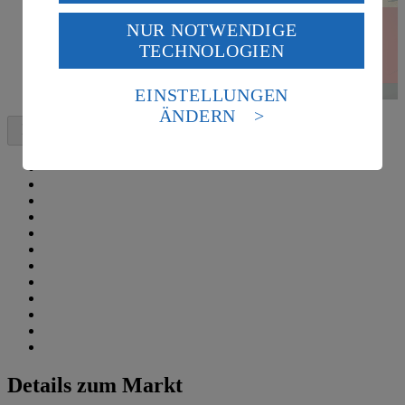
USA durch Facebook und YouTube:
NUR NOTWENDIGE
Wenn du auf „Aktivieren“ klickst, willigst du im Sinne
TECHNOLOGIEN
des Art. 49 Abs. 1 Satz 1 lit. a) DSGVO ein, dass deine
Daten in den USA verarbeitet werden. Der EuGH sieht
die USA als Land mit einem nach europäischen
EINSTELLUNGEN
Standards nicht angemessenen Datenschutzniveau an.
ÄNDERN
Es besteht das Risiko eines Zugriffs durch US-
amerikanische Behörden.
Informationen zum Herausgeber der Seite findest du
im
Impressum
Details zum Markt