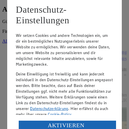
Datenschutz-
Angebote der Woche
Einstellungen
Gültig vom
10.08.2026
bis zum
15.08.2026
.
Firma: Pascal Eichmann e.K., Holländerstr. 70, 13407 Berlin
Wir setzen Cookies und andere Technologien ein, um
Alle Angebote ansehen
dir ein bestmögliches Nutzungserlebnis unserer
Website zu ermöglichen. Wir verwenden deine Daten,
Angebot:
Mondamin Soßenbinder oder
Ange
um unsere Website zu personalisieren und dir
Mehlschwitze
Ausl
möglichst relevante Inhalte anzubieten, sowie für
Marketingzwecke.
Gültig ab 13.08.2026
Gülti
Deine Einwilligung ist freiwillig und kann jederzeit
1.19
-33%
individuell in den Datenschutz-Einstellungen angepasst
Rabattierter Preis von 1.19€ (Insgesamt -33%
Rabatt)
werden. Bitte beachte, dass auf Basis deiner
Einstellungen ggf. nicht mehr alle Funktionalitäten zur
hell oder dunkel, 250g Packung, (1kg = 4,76)
Filter
Verfügung stehen. Weitere Erklärungen sowie einen
11,10)
Link zu den Datenschutz-Einstellungen findest du in
unserer
Datenschutzerklärung
. Hier erfährst du auch
mehr über unsere
Cookie-Policy
.
Verarbeitung deiner personenbezogenen Daten in den
AKTIVIEREN