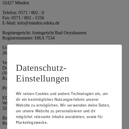
32427 Minden
Telefon: 0571 / 802 - 0
Fax: 0571 / 802 - 1556
E-Mail: info@minden.edeka.de
Registergericht: Amtsgericht Bad Oeynhausen
Registernummer: HRA 7534
Umsatzsteuer-Identifikationsnummer gem. § 27a UStG: DE
266067317
Vertretungsberechtigte: Mark Rosenkranz (Sprecher), Eileen
Datenschutz-
Dominique Klingsiek (Vorstandsmitglied), Ulf-U. Plath
(Vorstandsmitglied), Stephan Wohler (Vorstandsmitglied), Marc
Einstellungen
Kuhlmann (Aufsichtsratsvorsitzender)
Persönlich haftende Gesellschafterin:
Wir setzen Cookies und andere Technologien ein, um
EDEKA Minden-Hannover Holding GmbH
dir ein bestmögliches Nutzungserlebnis unserer
Wittelsbacherallee 61
Website zu ermöglichen. Wir verwenden deine Daten,
32427 Minden
um unsere Website zu personalisieren und dir
möglichst relevante Inhalte anzubieten, sowie für
Registergericht: Amtsgericht Bad Oeynhausen
Marketingzwecke.
Registernummer: HRB 4086