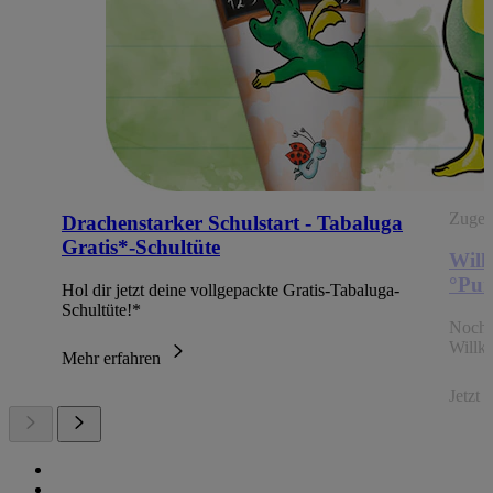
Zugehö
Drachenstarker Schulstart - Tabaluga
Gratis*-Schultüte
Will
°Pun
Hol dir jetzt deine vollgepackte Gratis-Tabaluga-
Schultüte!*
Noch 
Willk
Mehr erfahren
Jetzt