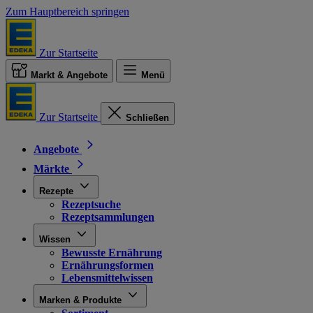
Zum Hauptbereich springen
Zur Startseite
Markt & Angebote
Menü
Zur Startseite
Schließen
Angebote
Märkte
Rezepte
Rezeptsuche
Rezeptsammlungen
Wissen
Bewusste Ernährung
Ernährungsformen
Lebensmittelwissen
Marken & Produkte