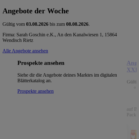
Angebote der Woche
Gültig vom
03.08.2026
bis zum
08.08.2026
.
Firma: Sarah Goschin e.K., An den Kanalwiesen 1, 15864
Wendisch Rietz
Alle Angebote ansehen
Prospekte ansehen
Ange
XX
Siehe dir die Angebote deines Marktes im digitalen
Blätterkatalog an.
Gülti
Prospekte ansehen
auf B
Packu