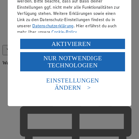
werden. Bitte beachte, dass auf Basis deiner
Einstellungen ggf. nicht mehr alle Funktionalitäten zur
Verfügung stehen. Weitere Erklärungen sowie einen
Link zu den Datenschutz-Einstellungen findest du in
unserer
Datenschutzerklärung
. Hier erfährst du auch
mehr über unsere
Cookie-Policy
.
App Coupons
Verarbeitung deiner personenbezogenen Daten in den
AKTIVIEREN
USA durch Facebook und YouTube:
Alle anzeigen (15)
Weniger anzeigen
NUR NOTWENDIGE
Wenn du auf „Aktivieren“ klickst, willigst du im Sinne
Weitere Services
TECHNOLOGIEN
des Art. 49 Abs. 1 Satz 1 lit. a) DSGVO ein, dass deine
Daten in den USA verarbeitet werden. Der EuGH sieht
die USA als Land mit einem nach europäischen
EINSTELLUNGEN
Standards nicht angemessenen Datenschutzniveau an.
ÄNDERN
Es besteht das Risiko eines Zugriffs durch US-
amerikanische Behörden.
Informationen zum Herausgeber der Seite findest du
im
Impressum