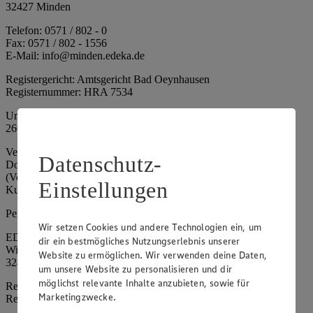
32427 Minden
Telefon: 0571 / 802 - 0
Fax: 0571 / 802 - 1556
E-Mail: info@minden.edeka.de
Registergericht: Amtsgericht Bad Oeynhausen
Registernummer: HRA 7534
Umsatzsteuer-Identifikationsnummer gem. § 27a UStG: DE
266067317
Vertretungsberechtigte: Mark Rosenkranz (Sprecher), Eileen
Datenschutz-
Dominique Klingsiek (Vorstandsmitglied), Ulf-U. Plath
(Vorstandsmitglied), Stephan Wohler (Vorstandsmitglied), Marc
Einstellungen
Kuhlmann (Aufsichtsratsvorsitzender)
Persönlich haftende Gesellschafterin:
Wir setzen Cookies und andere Technologien ein, um
EDEKA Minden-Hannover Holding GmbH
dir ein bestmögliches Nutzungserlebnis unserer
Wittelsbacherallee 61
Website zu ermöglichen. Wir verwenden deine Daten,
32427 Minden
um unsere Website zu personalisieren und dir
möglichst relevante Inhalte anzubieten, sowie für
Registergericht: Amtsgericht Bad Oeynhausen
Marketingzwecke.
Registernummer: HRB 4086