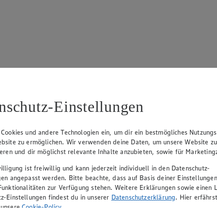
17
ue Klingsiek (Vorstandsmitglied), Ulf-U. Plath (Vorstandsmitglied), 
nschutz-Einstellungen
 Cookies und andere Technologien ein, um dir ein bestmögliches Nutzungs
bsite zu ermöglichen. Wir verwenden deine Daten, um unsere Website z
ieren und dir möglichst relevante Inhalte anzubieten, sowie für Marketin
lligung ist freiwillig und kann jederzeit individuell in den Datenschutz-
gen angepasst werden. Bitte beachte, dass auf Basis deiner Einstellungen
Funktionalitäten zur Verfügung stehen. Weitere Erklärungen sowie einen L
z-Einstellungen findest du in unserer
Datenschutzerklärung
. Hier erfährs
rerin), Mark Rosenkranz (Geschäftsführer), Ulf-U. Plath (Geschäftsfüh
 unsere
Cookie-Policy
.