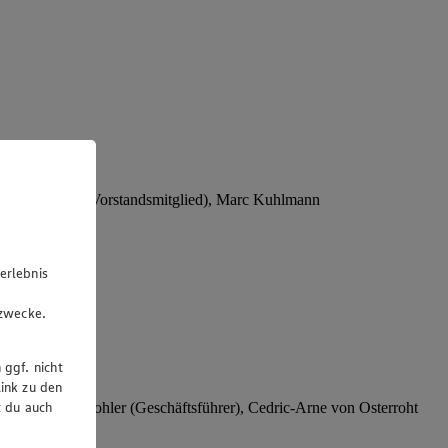
Stephan Wohler (Vorstandsmitglied), Marc Kuhlmann
erlebnis
u
gzwecke.
 ggf. nicht
ink zu den
t du auch
rer), Stephan Wohler (Geschäftsführer), Cedric-Arne von Osterroht