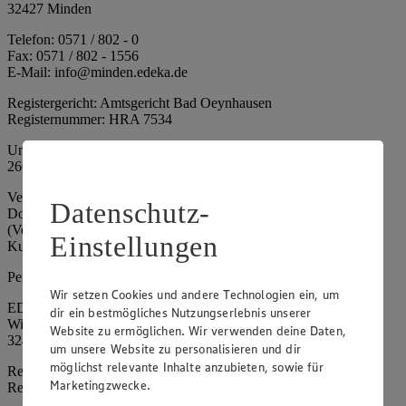
32427 Minden
Telefon: 0571 / 802 - 0
Fax: 0571 / 802 - 1556
E-Mail: info@minden.edeka.de
Registergericht: Amtsgericht Bad Oeynhausen
Registernummer: HRA 7534
Umsatzsteuer-Identifikationsnummer gem. § 27a UStG: DE
266067317
Vertretungsberechtigte: Mark Rosenkranz (Sprecher), Eileen
Datenschutz-
Dominique Klingsiek (Vorstandsmitglied), Ulf-U. Plath
(Vorstandsmitglied), Stephan Wohler (Vorstandsmitglied), Marc
Einstellungen
Kuhlmann (Aufsichtsratsvorsitzender)
Persönlich haftende Gesellschafterin:
Wir setzen Cookies und andere Technologien ein, um
EDEKA Minden-Hannover Holding GmbH
dir ein bestmögliches Nutzungserlebnis unserer
Wittelsbacherallee 61
Website zu ermöglichen. Wir verwenden deine Daten,
32427 Minden
um unsere Website zu personalisieren und dir
möglichst relevante Inhalte anzubieten, sowie für
Registergericht: Amtsgericht Bad Oeynhausen
Marketingzwecke.
Registernummer: HRB 4086