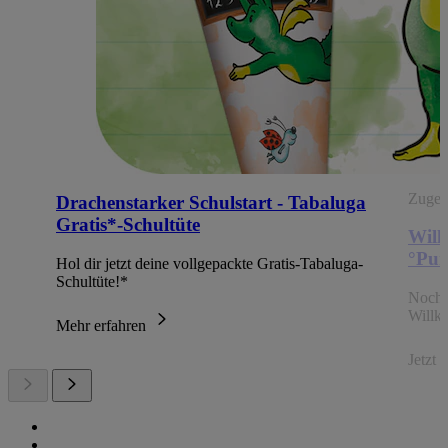
Zugehö
Drachenstarker Schulstart - Tabaluga
Gratis*-Schultüte
Will
°Pun
Hol dir jetzt deine vollgepackte Gratis-Tabaluga-
Schultüte!*
Noch 
Willk
Mehr erfahren
Jetzt