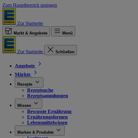
Zum Hauptbereich springen
Zur Startseite
Markt & Angebote
Menü
Zur Startseite
Schließen
Angebote
Märkte
Rezepte
Rezeptsuche
Rezeptsammlungen
Wissen
Bewusste Ernährung
Ernährungsformen
Lebensmittelwissen
Marken & Produkte