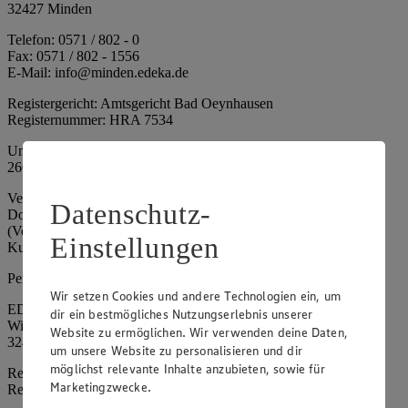
32427 Minden
Telefon: 0571 / 802 - 0
Fax: 0571 / 802 - 1556
E-Mail: info@minden.edeka.de
Registergericht: Amtsgericht Bad Oeynhausen
Registernummer: HRA 7534
Umsatzsteuer-Identifikationsnummer gem. § 27a UStG: DE
266067317
Vertretungsberechtigte: Mark Rosenkranz (Sprecher), Eileen
Datenschutz-
Dominique Klingsiek (Vorstandsmitglied), Ulf-U. Plath
(Vorstandsmitglied), Stephan Wohler (Vorstandsmitglied), Marc
Einstellungen
Kuhlmann (Aufsichtsratsvorsitzender)
Persönlich haftende Gesellschafterin:
Wir setzen Cookies und andere Technologien ein, um
EDEKA Minden-Hannover Holding GmbH
dir ein bestmögliches Nutzungserlebnis unserer
Wittelsbacherallee 61
Website zu ermöglichen. Wir verwenden deine Daten,
32427 Minden
um unsere Website zu personalisieren und dir
möglichst relevante Inhalte anzubieten, sowie für
Registergericht: Amtsgericht Bad Oeynhausen
Marketingzwecke.
Registernummer: HRB 4086