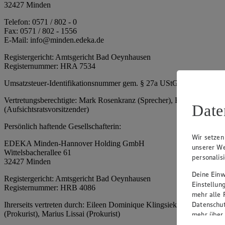
32427 Minden
Telefon: 0571 / 802 - 0
Fax: 0571 / 802 - 1556
E-Mail: info@minden.edeka.de
Registergericht: Amtsgericht Bad Oeynhausen
Registernummer: HRA 7534
Umsatzsteuer-Identifikationsnummer gem. § 27a UStG: DE 2660673
Vertretungsberechtigte: Mark Rosenkranz (Sprecher), Eileen Dominiq
Date
(Aufsichtsratsvorsitzender)
Persönlich haftende Gesellschafterin:
Wir setzen
EDEKA Minden-Hannover Holding GmbH
unserer We
Wittelsbacherallee 61
personalis
32427 Minden
Deine Einwi
Registergericht: Amtsgericht Bad Oeynhausen
Einstellun
Registernummer: HRB 4086
mehr alle 
Datenschut
Ihrerseits vertreten durch: Eileen Dominique Klingsiek (Geschäftsfüh
(Prokurist), Marius Lissai (Prokurist)
mehr über