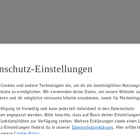
17
ue Klingsiek (Vorstandsmitglied), Ulf-U. Plath (Vorstandsmitglied), 
nschutz-Einstellungen
 Cookies und andere Technologien ein, um dir ein bestmögliches Nutzungs
bsite zu ermöglichen. Wir verwenden deine Daten, um unsere Website z
ieren und dir möglichst relevante Inhalte anzubieten, sowie für Marketin
lligung ist freiwillig und kann jederzeit individuell in den Datenschutz-
gen angepasst werden. Bitte beachte, dass auf Basis deiner Einstellungen
Funktionalitäten zur Verfügung stehen. Weitere Erklärungen sowie einen L
z-Einstellungen findest du in unserer
Datenschutzerklärung
. Hier erfährs
rerin), Mark Rosenkranz (Geschäftsführer), Ulf-U. Plath (Geschäftsfüh
 unsere
Cookie-Policy
.