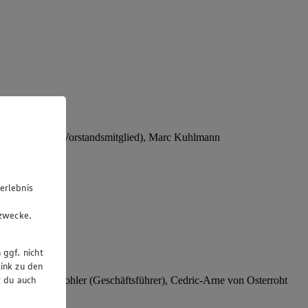
Stephan Wohler (Vorstandsmitglied), Marc Kuhlmann
erlebnis
u
gzwecke.
 ggf. nicht
ink zu den
t du auch
rer), Stephan Wohler (Geschäftsführer), Cedric-Arne von Osterroht