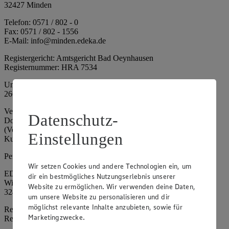
32427 Minden
Telefon: 0571 / 802 - 0
Fax: 0571 / 802 - 1556
E-Mail: info@minden.edeka.de
Registergericht: Amtsgericht Bad Oeynhausen
Registernummer: HRA 7534
Umsatzsteuer-Identifikationsnummer gem. § 27a UStG: DE
266067317
Vertretungsberechtigte: Mark Rosenkranz (Sprecher), Eileen
Datenschutz-
Dominique Klingsiek (Vorstandsmitglied), Ulf-U. Plath
(Vorstandsmitglied), Stephan Wohler (Vorstandsmitglied), Marc
Einstellungen
Kuhlmann (Aufsichtsratsvorsitzender)
Persönlich haftende Gesellschafterin:
Wir setzen Cookies und andere Technologien ein, um
EDEKA Minden-Hannover Holding GmbH
dir ein bestmögliches Nutzungserlebnis unserer
Wittelsbacherallee 61
Website zu ermöglichen. Wir verwenden deine Daten,
32427 Minden
um unsere Website zu personalisieren und dir
möglichst relevante Inhalte anzubieten, sowie für
Registergericht: Amtsgericht Bad Oeynhausen
Marketingzwecke.
Registernummer: HRB 4086