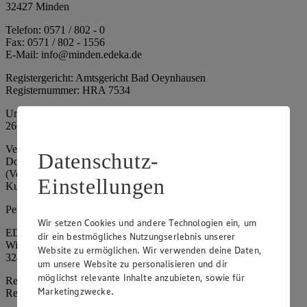
32427 Minden
Telefon: 0571 / 802 - 0
Fax: 0571 / 802 - 1556
E-Mail: info@minden.edeka.de
Registergericht: Amtsgericht Bad Oeynhausen
Registernummer: HRA 7534
Umsatzsteuer-Identifikationsnummer gem. § 27a UStG: DE
266067317
Vertretungsberechtigte: Mark Rosenkranz (Sprecher), Eileen
Datenschutz-
Dominique Klingsiek (Vorstandsmitglied), Ulf-U. Plath
(Vorstandsmitglied), Stephan Wohler (Vorstandsmitglied), Marc
Einstellungen
Kuhlmann (Aufsichtsratsvorsitzender)
Persönlich haftende Gesellschafterin:
Wir setzen Cookies und andere Technologien ein, um
EDEKA Minden-Hannover Holding GmbH
dir ein bestmögliches Nutzungserlebnis unserer
Wittelsbacherallee 61
Website zu ermöglichen. Wir verwenden deine Daten,
32427 Minden
um unsere Website zu personalisieren und dir
möglichst relevante Inhalte anzubieten, sowie für
Registergericht: Amtsgericht Bad Oeynhausen
Marketingzwecke.
Registernummer: HRB 4086