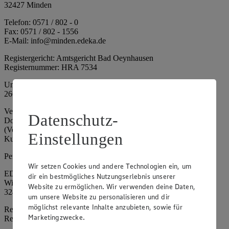
32427 Minden
Telefon: 0571 / 802 - 0
Fax: 0571 / 802 - 1556
E-Mail: info@minden.edeka.de
Registergericht: Amtsgericht Bad Oeynhausen
Registernummer: HRA 7534
Umsatzsteuer-Identifikationsnummer gem. § 27a UStG: DE
266067317
Vertretungsberechtigte: Mark Rosenkranz (Sprecher), Eileen
Datenschutz-
Dominique Klingsiek (Vorstandsmitglied), Ulf-U. Plath
(Vorstandsmitglied), Stephan Wohler (Vorstandsmitglied), Marc
Einstellungen
Kuhlmann (Aufsichtsratsvorsitzender)
Persönlich haftende Gesellschafterin:
Wir setzen Cookies und andere Technologien ein, um
EDEKA Minden-Hannover Holding GmbH
dir ein bestmögliches Nutzungserlebnis unserer
Wittelsbacherallee 61
Website zu ermöglichen. Wir verwenden deine Daten,
32427 Minden
um unsere Website zu personalisieren und dir
möglichst relevante Inhalte anzubieten, sowie für
Registergericht: Amtsgericht Bad Oeynhausen
Marketingzwecke.
Registernummer: HRB 4086