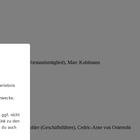
Stephan Wohler (Vorstandsmitglied), Marc Kuhlmann
erlebnis
u
gzwecke.
 ggf. nicht
ink zu den
t du auch
rer), Stephan Wohler (Geschäftsführer), Cedric-Arne von Osterroht