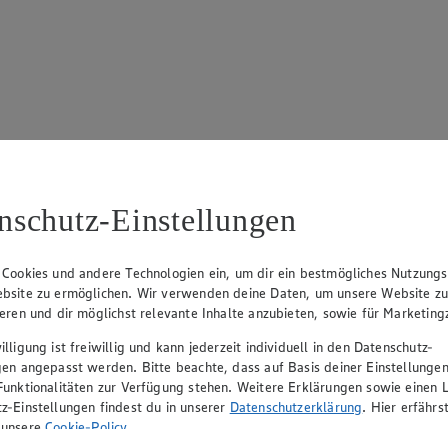
17
ue Klingsiek (Vorstandsmitglied), Ulf-U. Plath (Vorstandsmitglied), 
nschutz-Einstellungen
 Cookies und andere Technologien ein, um dir ein bestmögliches Nutzungs
bsite zu ermöglichen. Wir verwenden deine Daten, um unsere Website z
ieren und dir möglichst relevante Inhalte anzubieten, sowie für Marketin
lligung ist freiwillig und kann jederzeit individuell in den Datenschutz-
gen angepasst werden. Bitte beachte, dass auf Basis deiner Einstellungen
Funktionalitäten zur Verfügung stehen. Weitere Erklärungen sowie einen L
z-Einstellungen findest du in unserer
Datenschutzerklärung
. Hier erfährs
rerin), Mark Rosenkranz (Geschäftsführer), Ulf-U. Plath (Geschäftsfüh
 unsere
Cookie-Policy
.