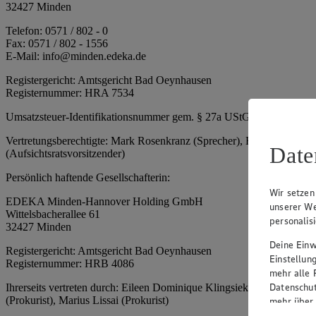
32427 Minden
Telefon: 0571 / 802 - 0
Fax: 0571 / 802 - 1556
E-Mail: info@minden.edeka.de
Registergericht: Amtsgericht Bad Oeynhausen
Registernummer: HRA 7534
Umsatzsteuer-Identifikationsnummer gem. § 27a UStG: DE 2660673
Vertretungsberechtigte: Mark Rosenkranz (Sprecher), Eileen Dominiq
Date
(Aufsichtsratsvorsitzender)
Persönlich haftende Gesellschafterin:
Wir setzen
EDEKA Minden-Hannover Holding GmbH
unserer We
Wittelsbacherallee 61
personalis
32427 Minden
Deine Einwi
Registergericht: Amtsgericht Bad Oeynhausen
Einstellun
Registernummer: HRB 4086
mehr alle 
Datenschut
Ihrerseits vertreten durch: Eileen Dominique Klingsiek (Geschäftsfüh
(Prokurist), Marius Lissai (Prokurist)
mehr über