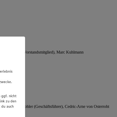
Stephan Wohler (Vorstandsmitglied), Marc Kuhlmann
erlebnis
u
gzwecke.
 ggf. nicht
ink zu den
t du auch
rer), Stephan Wohler (Geschäftsführer), Cedric-Arne von Osterroht