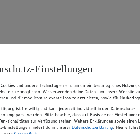
17
ue Klingsiek (Vorstandsmitglied), Ulf-U. Plath (Vorstandsmitglied), 
nschutz-Einstellungen
 Cookies und andere Technologien ein, um dir ein bestmögliches Nutzungs
bsite zu ermöglichen. Wir verwenden deine Daten, um unsere Website z
ieren und dir möglichst relevante Inhalte anzubieten, sowie für Marketin
lligung ist freiwillig und kann jederzeit individuell in den Datenschutz-
gen angepasst werden. Bitte beachte, dass auf Basis deiner Einstellungen
Funktionalitäten zur Verfügung stehen. Weitere Erklärungen sowie einen L
z-Einstellungen findest du in unserer
Datenschutzerklärung
. Hier erfährs
rerin), Mark Rosenkranz (Geschäftsführer), Ulf-U. Plath (Geschäftsfüh
 unsere
Cookie-Policy
.