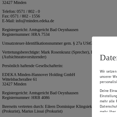
32427 Minden
Telefon: 0571 / 802 - 0
Fax: 0571 / 802 - 1556
E-Mail: info@minden.edeka.de
Registergericht: Amtsgericht Bad Oeynhausen
Registernummer: HRA 7534
Umsatzsteuer-Identifikationsnummer gem. § 27a UStG: DE 2660673
Vertretungsberechtigte: Mark Rosenkranz (Sprecher), Eileen Dominiq
Date
(Aufsichtsratsvorsitzender)
Persönlich haftende Gesellschafterin:
Wir setzen
EDEKA Minden-Hannover Holding GmbH
unserer We
Wittelsbacherallee 61
personalis
32427 Minden
Deine Einwi
Registergericht: Amtsgericht Bad Oeynhausen
Einstellun
Registernummer: HRB 4086
mehr alle 
Datenschut
Ihrerseits vertreten durch: Eileen Dominique Klingsiek (Geschäftsfüh
(Prokurist), Marius Lissai (Prokurist)
mehr über