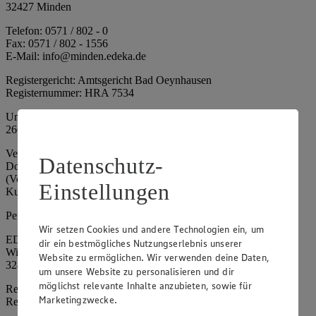
32427 Minden
Telefon: 0571 / 802 - 0
Fax: 0571 / 802 - 1556
E-Mail: info@minden.edeka.de
Registergericht: Amtsgericht Bad Oeynhausen
Registernummer: HRA 7534
Umsatzsteuer-Identifikationsnummer gem. § 27a UStG: DE
266067317
Vertretungsberechtigte: Mark Rosenkranz (Sprecher), Eileen
Datenschutz-
Dominique Klingsiek (Vorstandsmitglied), Ulf-U. Plath
(Vorstandsmitglied), Stephan Wohler (Vorstandsmitglied), Marc
Einstellungen
Kuhlmann (Aufsichtsratsvorsitzender)
Persönlich haftende Gesellschafterin:
Wir setzen Cookies und andere Technologien ein, um
EDEKA Minden-Hannover Holding GmbH
dir ein bestmögliches Nutzungserlebnis unserer
Wittelsbacherallee 61
Website zu ermöglichen. Wir verwenden deine Daten,
32427 Minden
um unsere Website zu personalisieren und dir
möglichst relevante Inhalte anzubieten, sowie für
Registergericht: Amtsgericht Bad Oeynhausen
Marketingzwecke.
Registernummer: HRB 4086