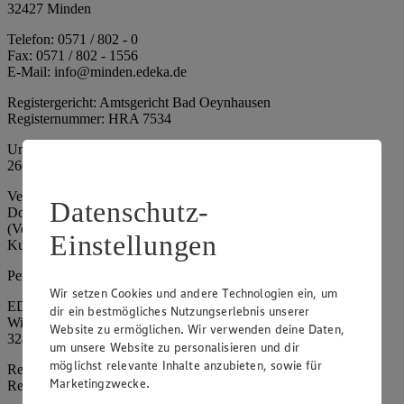
32427 Minden
Telefon: 0571 / 802 - 0
Fax: 0571 / 802 - 1556
E-Mail: info@minden.edeka.de
Registergericht: Amtsgericht Bad Oeynhausen
Registernummer: HRA 7534
Umsatzsteuer-Identifikationsnummer gem. § 27a UStG: DE
266067317
Vertretungsberechtigte: Mark Rosenkranz (Sprecher), Eileen
Datenschutz-
Dominique Klingsiek (Vorstandsmitglied), Ulf-U. Plath
(Vorstandsmitglied), Stephan Wohler (Vorstandsmitglied), Marc
Einstellungen
Kuhlmann (Aufsichtsratsvorsitzender)
Persönlich haftende Gesellschafterin:
Wir setzen Cookies und andere Technologien ein, um
EDEKA Minden-Hannover Holding GmbH
dir ein bestmögliches Nutzungserlebnis unserer
Wittelsbacherallee 61
Website zu ermöglichen. Wir verwenden deine Daten,
32427 Minden
um unsere Website zu personalisieren und dir
möglichst relevante Inhalte anzubieten, sowie für
Registergericht: Amtsgericht Bad Oeynhausen
Marketingzwecke.
Registernummer: HRB 4086