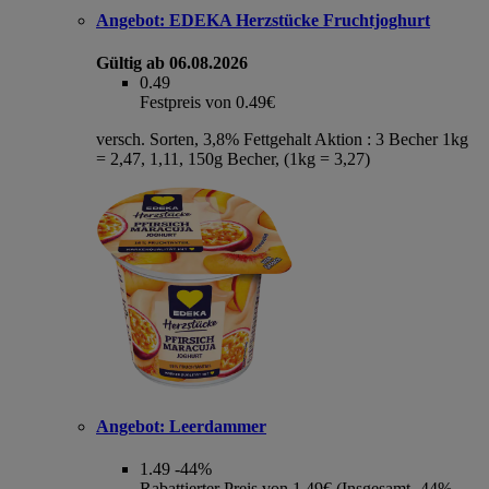
Angebot:
EDEKA Herzstücke Fruchtjoghurt
Gültig ab 06.08.2026
0.49
Festpreis von 0.49€
versch. Sorten, 3,8% Fettgehalt Aktion : 3 Becher 1kg
= 2,47, 1,11, 150g Becher, (1kg = 3,27)
Angebot:
Leerdammer
1.49
-44%
Rabattierter Preis von 1.49€ (Insgesamt -44%