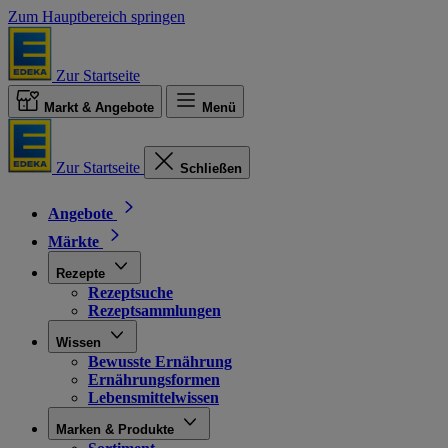
Zum Hauptbereich springen
Zur Startseite
Markt & Angebote
Menü
Zur Startseite
Schließen
Angebote
Märkte
Rezepte
Rezeptsuche
Rezeptsammlungen
Wissen
Bewusste Ernährung
Ernährungsformen
Lebensmittelwissen
Marken & Produkte