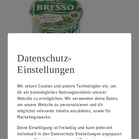
Datenschutz-
Angebot:
GUT&GÜNSTIG Crème Fraîche
Einstellungen
0.99
Festpreis von 0.99€
Wir setzen Cookies und andere Technologien ein, um
natur oder Kräuter, perfekt zum Kochen, 30% Fett,
dir ein bestmögliches Nutzungserlebnis unserer
200g Becher, (1kg = 4,95)
Website zu ermöglichen. Wir verwenden deine Daten,
um unsere Website zu personalisieren und dir
möglichst relevante Inhalte anzubieten, sowie für
Marketingzwecke.
Deine Einwilligung ist freiwillig und kann jederzeit
individuell in den Datenschutz-Einstellungen angepasst