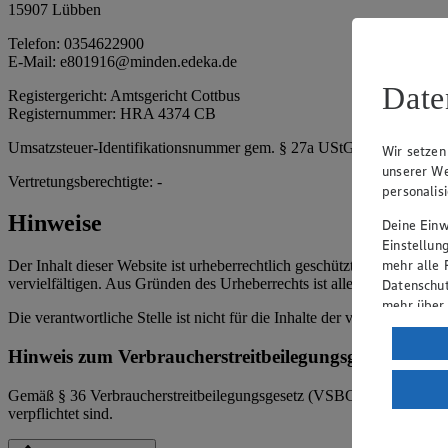
15907 Lübben
Telefon: 0354622900
E-Mail: e801916@minden.edeka.de
Date
Registergericht: Amtsgericht Cottbus
Registernummer: HRA 4374 CB
Umsatzsteuer-Identifikationsnummer gem. § 27a UStG: DE4004371
Wir setzen
unserer We
Vertretungsberechtigte: -
personalis
Hinweise
Deine Einwi
Einstellun
mehr alle 
Der Inhalt dieser Website ist urheberrechtlich geschützt. Der Herausg
vervielfältigen. Aus Gründen des Urheberrechts ist allerdings die Spe
Datenschut
mehr über
Die verantwortliche Stelle ist nicht für die Inhalte der versendeten 
Verarbeit
Hinweis zum Verbraucherstreitbeilegungsgesetz
Wenn du au
ein, dass 
Gemäß § 36 Verbraucherstreitbeilegungsgesetz (VSBG) weisen wir dara
einem nach
verpflichtet sind.
Risiko ein