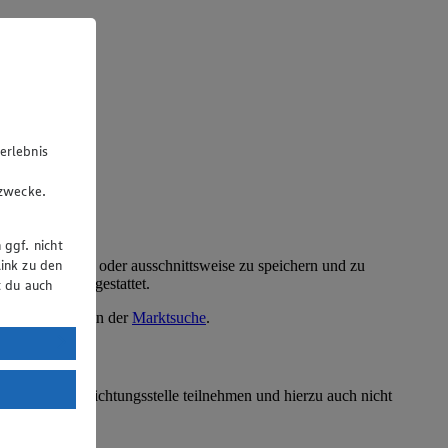
erlebnis
u
gzwecke.
 ggf. nicht
ink zu den
ellten Text ganz oder ausschnittsweise zu speichern und zu
Website nicht gestattet.
t du auch
kte finden Sie in der
Marktsuche
.
uTube:
. a) DSGVO
Land mit
erbraucherschlichtungsstelle teilnehmen und hierzu auch nicht
esteht das