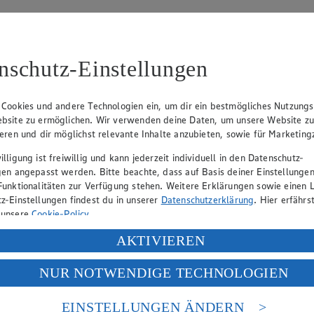
nschutz-Einstellungen
01
 Cookies und andere Technologien ein, um dir ein bestmögliches Nutzungs
bsite zu ermöglichen. Wir verwenden deine Daten, um unsere Website z
ieren und dir möglichst relevante Inhalte anzubieten, sowie für Marketin
lligung ist freiwillig und kann jederzeit individuell in den Datenschutz-
gen angepasst werden. Bitte beachte, dass auf Basis deiner Einstellungen
Funktionalitäten zur Verfügung stehen. Weitere Erklärungen sowie einen L
eber gewährt Ihnen jedoch das Recht, den auf dieser Website bereitgest
icherung und Vervielfältigung von Bildmaterial oder Grafiken aus dieser 
z-Einstellungen findest du in unserer
Datenschutzerklärung
. Hier erfährs
 unsere
Cookie-Policy
.
Angebotsinformationen verantwortlich. Firma und Anschriften unserer Mär
ung deiner personenbezogenen Daten in den USA durch Facebook und Yo
AKTIVIEREN
f „Aktivieren“ klickst, willigst du im Sinne des Art. 49 Abs. 1 Satz 1 lit
NUR NOTWENDIGE TECHNOLOGIEN
deine Daten in den USA verarbeitet werden. Der EuGH sieht die USA als 
uf hin, dass wir nicht an einem Streitbeilegungsverfahren vor einer V
 europäischen Standards nicht angemessenen Datenschutzniveau an. Es b
es Zugriffs durch US-amerikanische Behörden.
EINSTELLUNGEN ÄNDERN