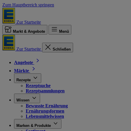
Zum Hauptbereich springen
Zur Startseite
Markt & Angebote
Menü
Zur Startseite
Schließen
Angebote
Märkte
Rezepte
Rezeptsuche
Rezeptsammlungen
Wissen
Bewusste Ernährung
Ernährungsformen
Lebensmittelwissen
Marken & Produkte