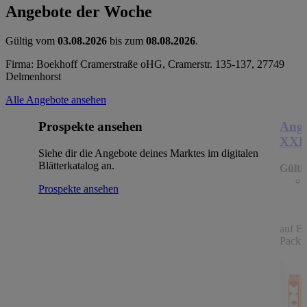
Angebote der Woche
Gültig vom
03.08.2026
bis zum
08.08.2026
.
Firma: Boekhoff Cramerstraße oHG, Cramerstr. 135-137, 27749
Delmenhorst
Alle Angebote ansehen
Prospekte ansehen
Ange
XX
Siehe dir die Angebote deines Marktes im digitalen
Blätterkatalog an.
Gülti
Prospekte ansehen
auf B
Packu